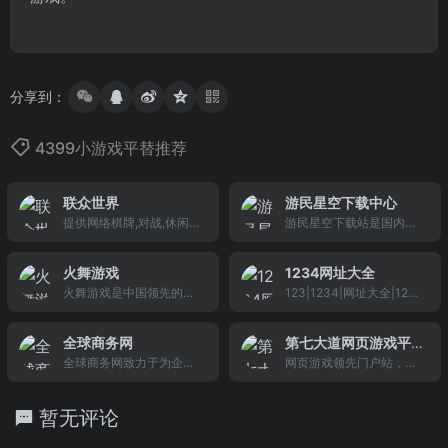
分享到：
4399小游戏平替推荐
联众世界
游民星空下载中心
提供网络棋牌,对战,休闲等
游民星空下载站是国内具
在线游戏的综合网络休闲
特色的中文版单机游戏下
娱乐平台.包括游戏下载,游
载平台，提供好玩的单机
火舞游戏
1234网址大全
戏攻略,游戏资讯,社区互
游戏下载、经典游戏、小
火舞游戏是中国领先的手
123|1234|网址大全|123
动,无线增值,比赛竞技等。
游戏、迷你游戏、独立游
机小游戏平台,免费为你提
网址之家|好123网址之家|
戏、客厅游戏、pc游戏，
供海量手机在线小游戏,不
1234导航收录音乐,游戏,
有具特色的免安装中文硬
全球商务网
第七大道网页游戏平
用下载,直接玩。
小说,手机,旅游,电影等分
盘版，更多单机游戏下载
全球商务网致力于为企业
台
网页游戏领先门户站，深
类网站，提供百度搜索,搜
大全中文版下载尽在游民
提供开放的B2B网络营销
圳第七大道科技有限公司
狗搜索,360搜索入口，网
星空下载平台。
平台,是企业免费信息发布,
是以研发、合作、推广新
址导航从好1234网址之家
暂无评论
网上做生意营销推广的首
互联网技术为主的高科技
开始。
选网站!
企业。