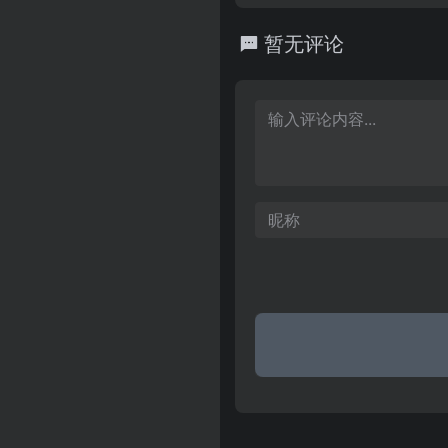
是会员人数正在不断壮大中，
的,集新闻信息、互动社区、
丰富。
合门户，为陕西1500万网
暂无评论
资讯。