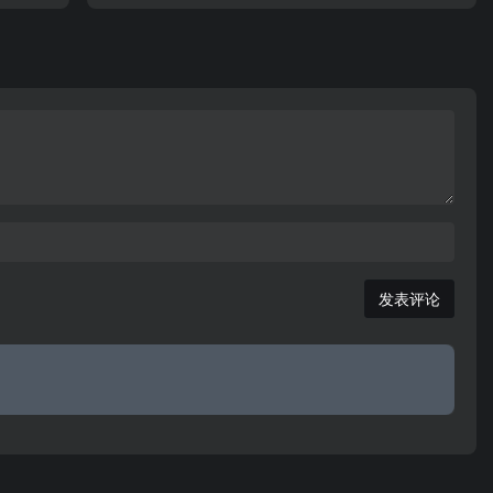
查询，本地新闻、商家、文化、娱乐和活动等内容频
道，及微电影、视频、论坛等互动交流，阳信政府
网！
发表评论