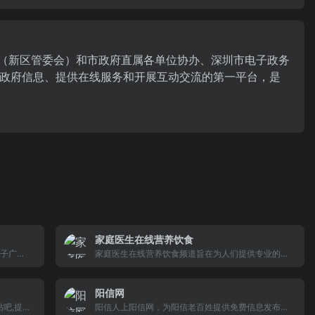
民政府（新区管委会）和市政府直属各单位协办、深圳市电子政务
政府信息、提供在线服务和开展互动交流的第一平台，是
家庭医生在线营养饮食
点子广告
家庭医生在线营养饮食频道旨在为人们提供专业的食
技术支持
品安全知识，饮食与健康，健康饮食，营养饮食小常
识，营养与饮食的重要性。增强人们对食品安全问题
阳信网
的重视，解说食品安全标准。做千家万户的家庭医生
吧,提供
健康资讯平台
阳信人上阳信网，为阳信老百姓提供免费信息发布、