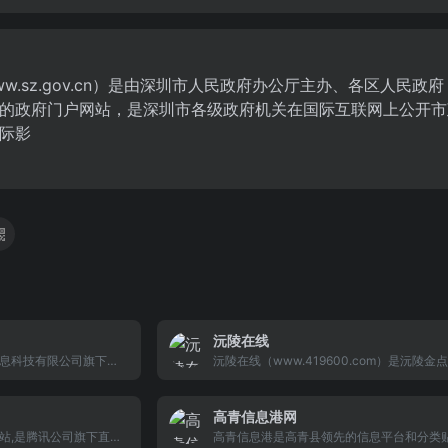
ww.sz.gov.cn）是由深圳市人民政府办公厅主办、各区人
的政府门户网站，是深圳市各级政府机关在国际互联网上公开市
际影
沅陵在线
息科技有限公司旗下网
沅陵在线（www.419600.com）是沅陵金
之一。从1999年建站
传媒运营，城市中国（www.ccoo.cn)提供
活网已经发展到12万多
的沅陵综合门户网站。
高青信息港网
数字，但在崇明这么一
规模，并且应该看到的
站,是腾讯公司旗下直属
高青信息港是高青县领先的信息平台和分类贴