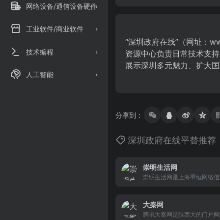
网络设备/通信设备硬件
工业软件/商业软件
“深圳政府在线”（网址：w
技术编程
资源中心负责日常技术支持
展示深圳多元魅力、扩大国
人工智能
分享到：
深圳政府在线平替推荐
崇明生活网
崇明生活网是上海墨恒网络信
站，是崇明地区有影响力的站点
至今，历经几次改版，崇明生
大秦网
会员，这虽然不是一个很大的
个小地方来说已经达到一定的
腾讯大秦网是陕西大的门户网