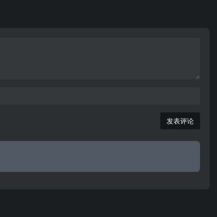
们始终专
2018新发型图片、2018发型流行趋势、探索脸型与
功转型为
发型设计图片资讯...男生发型，女生发型。
全景不断
发表评论