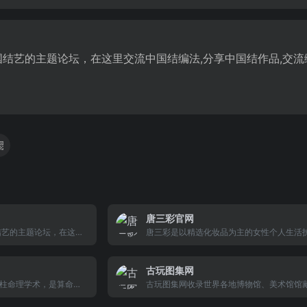
国结艺的主题论坛，在这里交流中国结编法,分享中国结作品,交
唐三彩官网
结艺的主题论坛，在这里
唐三彩是以精选化妆品为主的女性个人生活
作品,交流编中国结的经
锁企业，迄今为止已成为全国日用品排名领
包容的心来共建一个中国
企业之一，深受爱美人士的喜爱。唐三彩门
古玩图集网
全国各大省、市、县。目前拥有近300家门
柱命理学术，是算命准
在2018年年底，唐三彩全国将拓展至3000
古玩图集网收录世界各地博物馆、美术馆馆
算命，盲派算命，起
清图，优先采集有尺寸、有文物介绍和说明