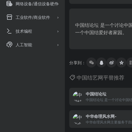
网络设备/通信设备硬件
工业软件/商业软件
中国结论坛 是一个讨论中
技术编程
一个中国结爱好者家园。
人工智能
分享到：
中国结艺网平替推荐
中国结论坛
中国结论坛 是一个讨论中国
交流中国结编法,分享中国结
验。期待你的加入,让我们以
中华命理风水网-
结爱好者家园。
中华命理风水网主要服务于四
的网站。提供免费算命，八字