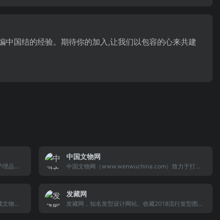
流编中国结的经验。期待你的加入,让我们以包容的心来共建
中国文物网
护理品连
中国文物网（www.wenwuchina.com）致力于打造
先的连锁
具专业性、具权威性的集文博资讯、互动、知识、服
店分布在
务、交易、搜索为一体的大型文物艺术品门户型网
发藏网
店，预计
站。
家门店。
藏文物高
发藏网，知名发型设计网站。收藏2018流行发型图
的古玩古
片，拥有新男生发型图片、女生发型设计图片。致力