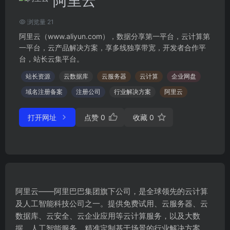
阿里云
浏览量 21
阿里云（www.aliyun.com），数据分享第一平台，云计算第
一平台，云产品解决方案，享多线独享带宽，开发者合作平
台，站长云集平台。
站长资源
云数据库
云服务器
云计算
企业网盘
域名注册备案
注册公司
行业解决方案
阿里云
打开网址
点赞
0
收藏
0
阿里云——阿里巴巴集团旗下公司，是全球领先的云计算
及人工智能科技公司之一。提供免费试用、云服务器、云
数据库、云安全、云企业应用等云计算服务，以及大数
据、人工智能服务、精准定制基于场景的行业解决方案。