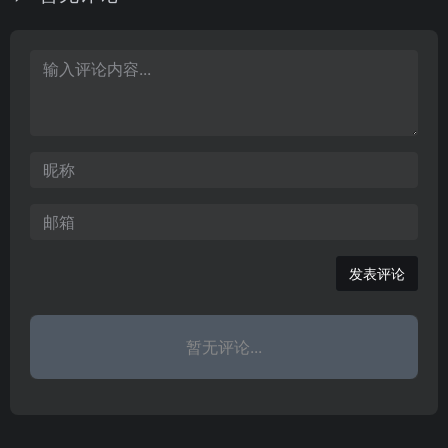
方包括IDG、华软资本、
嘉兴领创基金等。
发表评论
暂无评论...