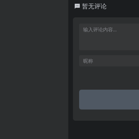
参股公司。是一家集医疗仪器
暂无评论
一体的高新技术企业，其主导
项世界发明专利，是世界上第
仪、世界上第一台线性磁场共
把能像梳头发一样