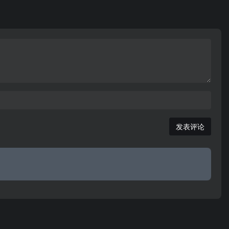
是健康之路必备网站。专业提供两性知识,两性健康,
两性生活,两性视频,两性教育,健康饮食,健康避孕,心理
健康,健康知识等内容为主体。
发表评论