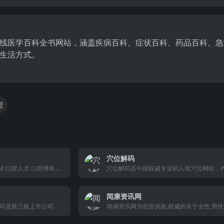
在线医学百科全书网站，涵盖疾病百科、症状百科、药品百科、急
生活方式。
穴位解码
材 口腔人才 口腔博客
穴位解码是中国权威专业的人体穴位网站，
头部、面部、颈部、肩部、胳膊、手部、胸
部、腰部、背部、臀部、腿部、脚部、足底
闻康资讯网
人体穴位高清图解、按摩手法及作用。同时
司是新三板上市公司，
穴位按摩视频、减肥、养生、小儿推拿穴位
闻康资讯网为您提供新,权威的关于女性,男性,
大学达安基因、广东粤财
性,减肥,美容,,整形,保健,饮食,中医,心理,医