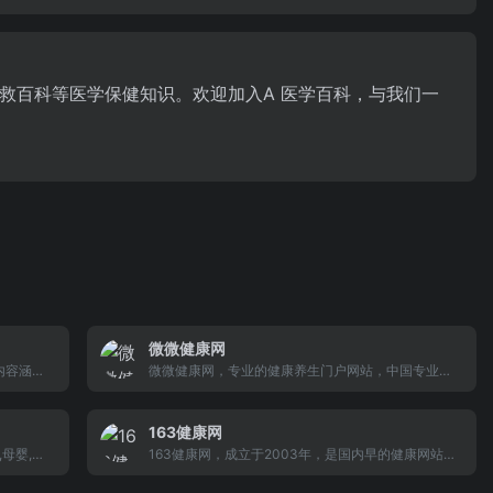
救百科等医学保健知识。欢迎加入A 医学百科，与我们一
微微健康网
内容涵盖
微微健康网，专业的健康养生门户网站，中国专业健
部、腹
康保健养生门户网，提供专业，全面的健康保健，健
等部位的
康养生，微量元素等健康信息服务，包括健康、养
163健康网
也提供了
生、保健、防病、营养、饮食、养生保健、微量元
按摩等。
母婴,两
素、女性健康、男性健康等频道。
163健康网，成立于2003年，是国内早的健康网站之
讯等相关健
一，收集健康小常识，心理健康，两性健康等内容，