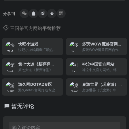
分享到：
三国杀官方网站平替推荐
快吧小游戏
多玩WOW魔兽官网合
快吧小游戏频道汇聚热门
作专区
多玩WOW魔兽官网合作专
精品小游戏，提供包括美
区，提供魔兽世界资料
女小游戏,儿童小游戏,小游
片、游戏攻略、游戏视
第七大道《新弹弹
神泣中国官方网站
戏大全,双人小游戏等数万
频、资讯等内容。
堂》
第七大道《新弹弹堂》是
神泣中文官方网站。韩式
款在线小游戏，如连连看
一款全新的Q版休闲竞技
3D经典网游《神泣》全新
小游戏,化妆小游戏,斗地主
网页游戏,在原作《弹弹
版本V13.0“蜕变风暴”10
小游戏等。
游久网DOTA2专区
桌游世界（玩桌游）_
堂》的基础上新增了大量
月21日震撼开启。全新怪
游久dota2官网打造专业
中文桌面游戏在线平
桌游世界（玩桌游）中文
玩法和创新内容,一样的感
物、全新剧情、全新任
的dota2专题站,dota2直
桌面游戏在线平台，是中
台
动,不一样的精彩,全新升级
务、侵略系统等超多玩法
播,提供dota2视频下载,地
国第一个提供中文桌游在
游戏体验,新版新区新副本,
等你体验；注册激活可得
暂无评论
图下载以及dota2英雄资
线娱乐的游戏平台。通过
新弹弹堂荣耀巅峰等你来
多重新人大礼包；电信、
料,,实时掌握新dota2资料,
在线桌游平台，我们全力
挑战!
网通两大新区同步开启，
成为全国强dota2官网.
为桌游爱好者，创造在线
超多惊喜活动和海量奖品
玩桌游的娱乐方式。我们
等你领取。
希望越来越多的玩家，通