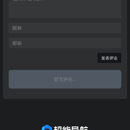
过在线桌游这种方式，轻
松享受桌游的乐趣，使桌
游这种时尚休闲游戏，走
进更多人的生活！
发表评论
暂无评论...