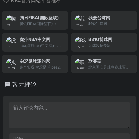
NBA官方网站平替推荐
腾讯FIBA(国际篮联)
我爱台球网
中文官网
腾讯FIBA(国际篮联)中文
我爱知识网
官网，覆盖FIBA新赛况，
呈现FIBA海量资讯，全方
虎扑NBA中文网
B310博球网
位报道姚明、易建联、孙
nba,虎扑nba中文网,nba
足球数据专家
悦、科比、詹姆斯等FIBA
为主的专业篮球网站,专注
球星动态，提供FIBA直
于全的nba直播,nba视频,
播、FIBA视频、FIBA花
实况足球迷的家
联赛票
图片及原创nba新闻,分析
边、FIBA数据、FIBA图
完全实况,实况足球,pes20
北京国安足球联赛球票商
等深入内容,拥有良好氛围
片、FIBA专题、FIBA官方
16,pes2015,pes2014,we
城
的nba火箭,湖人,热火等全
社区、FIBA博客、FIBA论
cn,pes2013,中文解说,PE
部nba球队论坛.
坛、FIBA等各类海量信
暂无评论
S,实况论坛,we2014,PES,
息，收录FIBA球队、FIBA
WE
球员、FIBA历史等各类FI
BA资料和FIBA