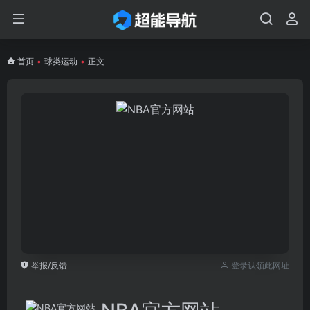
首页
•
球类运动
•
正文
举报/反馈
登录认领此网址