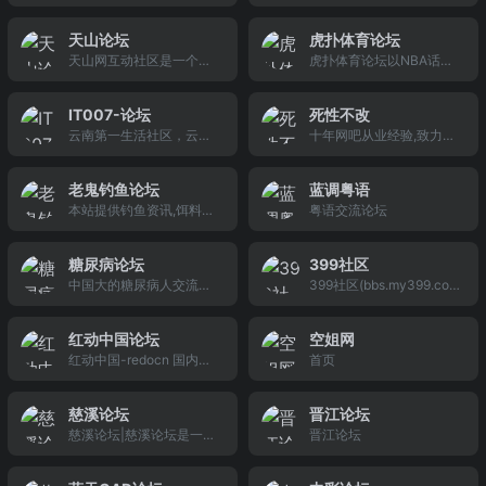
亲可以畅说欲言，分享生
坛
活感受、抒发个人情怀，
天山论坛
虎扑体育论坛
探讨社会的美与丑....
天山网互动社区是一个集
虎扑体育论坛以NBA话题
论坛、家园、微博、分类
为主,包含CBA,足球,F1等
信息等综合性的互动社
内容的讨论,拥有热情而不
IT007-论坛
死性不改
区，本着放眼新疆，观天
失理性的良好讨论氛围,提
云南第一生活社区，云南
十年网吧从业经验,致力于
下事的宗旨，做新疆具活
供论坛版块定制等个性化
具影响力生活社区 | 房产
为网吧、维护团队提供高
力的综合性社区。
功能.
理财、个人二手交易、it资
效、低成本的技术支持方
老鬼钓鱼论坛
蓝调粤语
讯、春城美食、春城杂
案!
本站提供钓鱼资讯,饵料配
粤语交流论坛
谈、母婴亲子、宠物宝
方,钓鱼论坛,钓鱼视频教
贝、汽车交友、驴行户
学,老鬼产品介绍,网上商
外，海淘,代购,美亚代购,
糖尿病论坛
399社区
城,销售鱼铒及钓鱼工具
日亚代购,免费代购,海淘攻
中国大的糖尿病人交流网
399社区(bbs.my399.co
略,昆明海淘,云南海淘,昆
站-提供糖尿病治疗专家咨
m)是一个集消费经验、生
明代购,云南代购&quot; /&
询，糖尿病新闻资讯，新
活信息、人脉关系为一体
gt; &lt;meta name=&quo
红动中国论坛
空姐网
研究进展,讨论糖尿病饮食
的城市社区。
t;description&quot; cont
红动中国-redocn 国内知
首页
食谱,并发症预防与控制,胰
ent=&quot;海淘,代购,美
名的平面设计论坛，大量
岛素注射,口服降糖药方法,
平面设计师及设计相关人
血糖仪,血糖试纸购买与正
慈溪论坛
晋江论坛
员在线互动交流，设计平
确使用，胰岛素泵的选购
慈溪论坛|慈溪论坛是一个
晋江论坛
台提供设计作品欣赏，素
以及服务使用,血糖监测,糖
集娱乐、交易、技术交流
材下载，设计教程学习，
尿病人交友qq群等的糖尿
为一体的论坛，覆盖慈溪
设计资讯等内容。
病患者社区