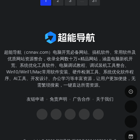
1
2
3
…
31
络社区,请认准网址:xyfish.
币充值等大量游戏福利信
现中国特色社会主义理论
com 资讯、生活、消费尽
息,丰富活动全年不间断,丰
的有效传播提供支撑。
在仙游小鱼.
厚奖品,限量激活码日日发
放。国内首家专业、专
注、高端游戏资讯讨论门
户站。
超能导航（cnnav.com）电脑开荒必备网站、搞机软件、常用软件及
优质网站资源整合，收录全网数十万+精品网站，涵盖电脑新机开
荒、系统优化工具软件、电脑调试教程、调试装机工具整合、
Win10/Win11/Mac常用软件安装、硬件检测工具、系统优化软件程
序、AI工具、开发设计、办公学习等丰富资源，让用户更加便捷，无
需繁琐搜索，一键直达所需资源。
友链申请
免责声明
广告合作
关于我们