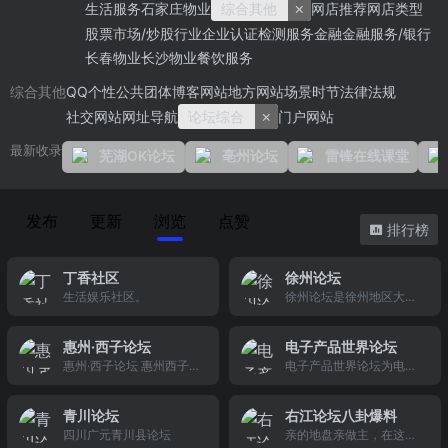
×
生活服务
石家庄物业
综合其他
网店推荐
网店类型
股票市场/炒股
行业企业
认证检测服务
金融
金融服务/银行
长春物业
长沙物业
餐饮服务
QQ个性
公共团体
博客网站
地方网站
场景
时节
法律法规
综合其他
×
社交网站
网址导航
论坛综合
门户网站
最新收录
芜湖OK论坛
亳州论坛
雷锋在线课堂
发布
更新
浏览
点赞
排行榜
丁香社区
徐州论坛
生活娱乐社区。
徐州论坛是徐州地区大专
业的社区门户。徐州论坛
包括彭城茶座 百姓民生 吃
惠州·西子论坛
电子产品世界论坛
喝玩乐 楼市房产装修 交友
惠州·西子论坛 惠州西子湖
电子产品世界论坛为电子
女性 摄影 婚庆等版块,为
畔论坛是讨论惠州发展、
工程师提供探讨热门的嵌
徐州百姓提供全面及时生
惠州衣食住行、惠州房地
入式系统开发思路,模拟混
活信息,是徐州百姓喜爱的
青川论坛
右江论坛八卦爆料
产、生活信息、文学、摄
合信号ic设计创意,电子测
专业网站和生活信息库
四川广元青川县论坛
亲的地盘亲做主，在这里
影、旅游等话题的本地论
试难题的互动社区