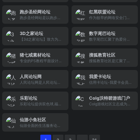
优质...
所有问题都有达人帮你解
答。海量装修日记，装修
跑步圣经网论坛
红黑联盟论坛
效果图，装修经验供你参
跑步圣经网站是以跑步轻
作为较早的网络安全门户
考。
松化，生活快乐化为宗旨
论坛之一，十年来我们一
的跑步网站。我们坚信，
直致力于为技术爱好者提
3D之家论坛
数字尾巴论坛
跑步是人的本能，很轻
供好交流和学习平台，内
【3d之家论坛】致力为国
数字尾巴汇聚了热爱分享
松，很简单。轻轻松松跑
容含网络安全,编程,软件开
内好的福彩3d预测交流论
的人们。在美好的环绕包
下去，你也能拥有充沛的
发,网站建设等内容！氛围
坛,专注于3d预测、3d字
裹下，我们身在其中，乐
精力、健康的身体！完美
融洽,适合新手到高手一起
猪七戒素材论坛
搜狐教育社区
谜、3d技巧、3d杀号等,
在其中。『分享美好数字
的身体是力量与精力的统
入驻
专业的PS教程平面设计、
搜狐教育社区是汇聚了千
同时提供福彩双色球,体彩
生活』已然不只是事业，
一体。我们做到，普及跑
ps教程视频全集、敬伟ps
万网友的专业性教育考试
排列3,排列5,大乐透,走势
在这个充斥着吐槽、浮躁
步知识，预防跑步伤害，
教程全集百度云下载，ph
服务平台，重点论坛有：
图应用等信息的资讯和讨
的大环境下，数字尾巴创
增加跑步乐趣，提高国民
人民论坛网
我爱卡论坛
otoshop教程，ps联盟，
大话教育，家长论坛，八
论。
造了与众不同的氛围。
身体素质
人民论坛网是人民论坛杂
信用卡论坛-我爱卡会员社
敬伟photoshop教程，ps
卦校园,职场人生，海外风
志社官方网站，是专业思
区-中国更大更权威的信用
平面设计教程全集，免费
情，培训招生等
想理论门户网站，致力于
卡论坛,讲述申卡历程,谈谈
下载photoshop学习教程
乐彩论坛
Colg沃特碧游戏门户
构建专业化的思想理论门
用卡体会,解答用卡疑惑,信
和人人素材共享平台，是
乐彩论坛提供双色球,福彩
Colg游戏社区立志成为中
户网站，强化党的创新理
用生活-从我爱卡开始
你学习和成长的好伴侣！
3d,超级大乐透,排列三,太
国亲民高端的网游类综合
论在网络上的舆论影响；
湖钓叟三字诀等原创性彩
站点,不间断为您呈现全快
致力于成为多业态立体化
仙游小鱼社区
票交流,倡导快乐博彩,赢在
的热门国内外游戏资讯。
的新型的思想理论综合传
仙游全面的生活服务论坛!
乐彩
亲和的网站讨论氛围,是玩
播体系中的重要一环。为
仙游人气旺的社区!仙游小
家了解日韩新网游资讯的
大国复兴提供思想理论支
鱼网是仙游有影响力的网
首选,并且可以轻松获得Q
撑与有利舆论氛围，为实