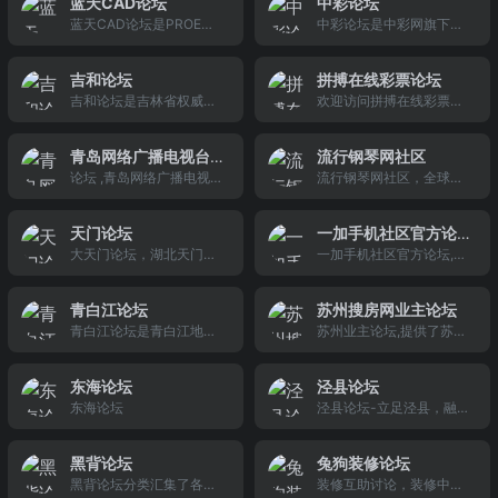
蓝天CAD论坛
中彩论坛
浒山周巷观海卫论坛！
蓝天CAD论坛是PROE、S
中彩论坛是中彩网旗下的
olidWorks、Inventor等C
中国福利彩票论坛，为广
AD设计软件应用于输送机
大彩民提供：福彩3D，3
吉和论坛
拼搏在线彩票论坛
械、装卸船机、振动筛
D字谜，双色球，七乐
吉和论坛是吉林省权威资
欢迎访问拼搏在线彩票论
分、除尘设备、冶金、化
彩，彩票知识，投注站主
讯百姓休闲生活门户！长
坛分...
工、电厂、水泥、起重矿
互动，走近双色球评选等
春论坛汇聚了长春购物、
山设备的设计交流论坛。
相关福彩类活动信息，中
青岛网络广播电视台
流行钢琴网社区
长春旅行、长春文化、长
彩论坛是一个丰富多彩的
论坛 ,青岛网络广播电视台
流行钢琴网社区，全球大
爱社区
春娱乐、长春美食、长春
彩民在线交流平台。
爱社区
的钢琴论坛，百万钢琴爱
旅游、长春买卖等和消费
好者的家园
相关的用户体验帖。
天门论坛
一加手机社区官方论
大天门论坛，湖北天门第
一加手机社区官方论坛,是
坛
一人气网站，是聚焦天门
一加手机官网为不将就的
发展、反映天门民生，天
加油提供的Oneplus产品
青白江论坛
苏州搜房网业主论坛
门户外、文学、摄影等爱
信息服务和内容分享交流
青白江论坛是青白江地区
苏州业主论坛,提供了苏州
好者交流，招聘求职房产
平台,这里汇集原创的一加
家喻户晓的本地门户网
的所有小区的小区网和BB
租售信息发布的优秀平
手机评测、H2O氢OS RO
站！涵盖青白江区吃喝玩
S,业主可以进行讨论和交
台。
M下载、刷机教程、Andr
东海论坛
泾县论坛
乐,樱花节,二手交易,同城
流,并针对生活中的物业,开
oid应用软件,想了解一加
东海论坛
泾县论坛-立足泾县，融入
交友,法律服务等版块的交
发商,业委会,居委会,维权,
手机怎么样,参加一加线下
芜湖，融入江浙沪，做好
流平台。我们主旨是：为
团购,集采,房产等活动进行
活动,体验一加生活周边就
宣城旅游后花园。
青白江百姓提供优质的网
讨论,交流和分享.还提供了
来一加社区。
黑背论坛
兔狗装修论坛
络服务,做一个有生活态度
家庭空间,小区网等入口。
黑背论坛分类汇集了各类
装修互助讨论，装修中的
的青白江门户网站！