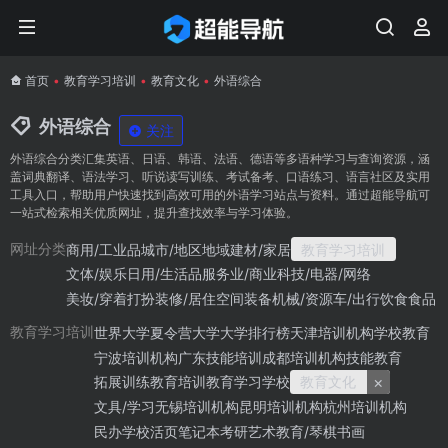
首页
•
教育学习培训
•
教育文化
•
外语综合
外语综合
关注
外语综合分类汇集英语、日语、韩语、法语、德语等多语种学习与查询资源，涵
盖词典翻译、语法学习、听说读写训练、考试备考、口语练习、语言社区及实用
工具入口，帮助用户快速找到高效可用的外语学习站点与资料。通过超能导航可
一站式检索相关优质网址，提升查找效率与学习体验。
商用/工业品
城市/地区地域
建材/家居
教育学习培训
网址分类
文体/娱乐
日用/生活品
服务业/商业
科技/电器/网络
美妆/穿着打扮
装修/居住空间
装备机械/资源
车/出行
饮食食品
世界大学
夏令营
大学
大学排行榜
天津培训机构
学校教育
教育学习培训
宁波培训机构
广东技能培训
成都培训机构
技能教育
×
拓展训练
教育培训
教育学习学校
教育文化
文具/学习
无锡培训机构
昆明培训机构
杭州培训机构
民办学校
活页笔记本
考研
艺术教育/琴棋书画