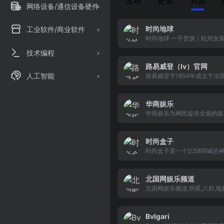
发布
更新
浏览
网络设备/通信设备硬件
时尚地球
工业软件/商业软件
时尚地球 一手货源｜杭州女
网 ｜一件代发｜厂家代销｜
技术编程
发｜_杭州时尚地球服装批发
家专业服装网络销售平台和经
路易威登（lv）官网
相关部门批准注册的网上商城
人工智能
路易威登于1854年成立于法
用创新化结合迅速发展的B2C
黎，从皇室御用到顶级工艺作
C模式，公司以“诚信经营、
路易威登的种种经典设计顺应
户”为原则 优质的商品为优势
行历史的重要发展。
华商娱乐
成为中国以致全球领先的服装
华商娱乐为网民提供全面的娱
牌。
闻、资讯综合站点,致力于打
领先的娱乐互动平台，包括明
电影、电视、音乐、戏剧、明
时尚盒子
八卦、综艺、演出、评论、图
时尚盒子是一个比58同城还
视听、剧照、写真、dvd/cd
dj网站，一个有超多好听的dj
题、论坛、下载等栏目资讯以
专注于欧美夜店舞曲、酒吧音
关实用信息。
酒吧dj、电音dj、重低音dj，
北国网娱乐频道
内各大知名酒吧夜店的常播放d
北国网娱乐频道,明星,八卦,电
乐。时尚盒子另开设了dj视频
视,音乐,综艺,演出,评论,图片,
版，独家韩国夜店dj现场视频
剧照,写真
美夜店dj现场视频、720p高清
Bvlgari
频、1080p高清dj视频和酒