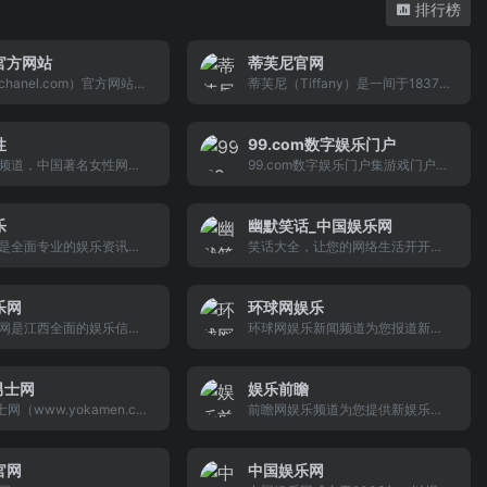
排行榜
官方网站
蒂芙尼官网
hanel.com）官方网站。
蒂芙尼（Tiffany）是一间于1837年
牌Chanel法国著名奢侈
开设的美国珠宝和银饰公司。1853
年查尔斯蒂芙尼掌握了公司的控制
权，将公司名称简化为“蒂芙尼公
性
99.com数字娱乐门户
司”，公司也从此确立了以珠宝业为
频道，中国著名女性网络
99.com数字娱乐门户集游戏门户、
经营重点。蒂芙尼逐渐在全球各大
，汇集中文地区新鲜的女
社区互动、手机娱乐、软件服务于
城市建立分店。蒂芙尼制定了一套
全方位解读时尚、美妆新
一体，通过游戏官网、互动社区、9
自己的宝石、铂金标准，并被美国
导健康生活方式，分享动
1手机等频道，向广大用户提供多元
乐
幽默笑话_中国娱乐网
政府采纳为官方标准。时至今日，
性故事，引领精致女性风
化的互动娱乐内容和服务。
是全面专业的娱乐资讯平
笑话大全，让您的网络生活开开心
蒂芙尼是全球中知名
打造专属于“她时代”的高
娱乐八卦新闻和专题报
心
络平台。
星、女星、电影、电视、
频等娱乐资讯。
乐网
环球网娱乐
网是江西全面的娱乐信息
环球网娱乐新闻频道为您报道新鲜
，每天为网民提供大量丰
的娱乐新闻,让您掌握第一手娱乐八
资讯，包括明星、电影、
卦资讯。栏目包括娱乐观点、明星
乐、演出等资讯以及相关
写真、娱乐热图、影视、节目单、
男士网
娱乐前瞻
。
综艺等娱乐新闻资讯。
网（www.yokamen.c
前瞻网娱乐频道为您提供新娱乐明
OKA时尚旗下为男性打造的
星动态、每日娱乐头条，集明星、
趣味生活社区，是涵盖男
电影、电视、音乐、综艺等娱乐资
、数码、汽车、美食美
讯。
官网
中国娱乐网