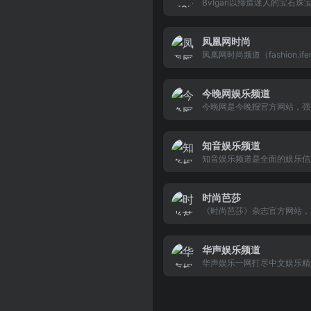
Bvlgari以缔造迷人的宝石珠
大屏幕常播放的dj舞曲
华腕表、香水和皮具著称。敬
赏我们的华美杰作。
凤凰网时尚
凤凰网时尚频道（fashion.ifen
m），摩登后物欲。解读时尚
门的话题，与高端的时尚生活
为伍。
今晚网娱乐频道
今晚网是今晚报官方网站，强
闻门户，以天津突发、财经、
新闻为特色，采用文字、视频
片、交互社区等全媒体技术创
知音娱乐频道
道，另有当日《今晚报》、《
知音娱乐频道是全面的娱乐信
早报》、《中老年时报》、《
合站点,包括明星、电影、电
经济周报》、《中国技术市场
乐、戏剧、演出等资讯以及相
数字报纸供应
用信息
时尚芭莎
《时尚芭莎》杂志官方网站，
求完美的女性用户，打造美好
观、美好新闻、美好时尚的精
读平台，营造为美物买单，为
华声娱乐频道
打赏，一切追求完美的女性社
华声娱乐一网打尽中文娱乐精
化，打造强价值观属性的女性
包涵八卦、美女、视频、自拍
聚合平台。
笑、人体艺术、女性情感、两
康、千奇百怪、幽默笑话、体