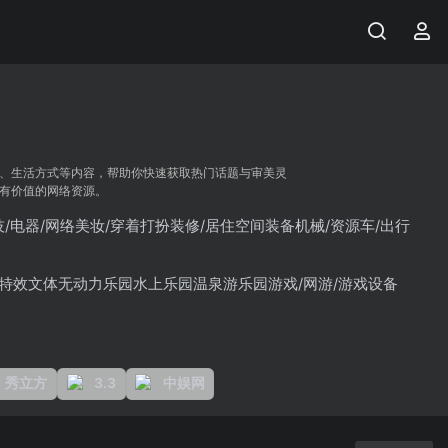
、生活方式等内容，帮助你快速获取热门话题与审美灵
有价值的网络资源。
/电器/网络
美妆/穿着打扮
装修/居住空间
装备机械/资源
车/出行
特效
文体
无动力乐园
水上乐园
温泉
游乐园
游戏/网游/游戏设备
秀立方
3.3
中娱网