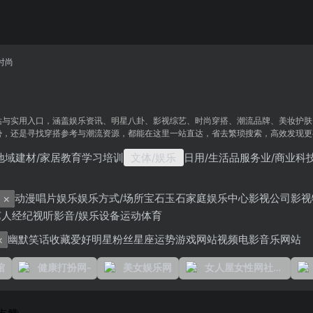
时尚
站与实用入口，涵盖娱乐资讯、明星八卦、影视综艺、时尚穿搭、潮流品牌、美妆护肤
势，还是寻找穿搭参考与潮流资源，都能在这里一站直达，省去繁琐搜索，高效发现更
地域
建材/家居
教育学习培训
文体/娱乐
日用/生活品
服务业/商业
科技
×
动漫
唱片
娱乐
娱乐方式/场所
宝石玉石
家庭娱乐中心
影视公司
影视
艺人经纪
视听影音/娱乐设备
运动体育
×
幽默笑话
收藏爱好
明星粉丝
星座运势
游戏网站
视频电影
音乐网站
馆
健康打扮网-
美女娱乐网
女人屋女性网社会热点