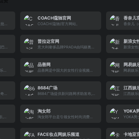
点赞
COACH蔻驰官网
香奈儿
装批发
COACH(蔻驰)官方网站。
香奈儿（c
女装批
香奈儿品
网站一
品。
国家
普拉达官网
新浪女
。运
国巴
意大利奢侈品牌PRADA由玛丽奥普
新浪女性
、C2
坊，
拉达于1913年在意大利米兰创建。
品牌之一
服务客
了旅
Miuccia Prada的独特天赋在于对
性资讯，
，立志
新创意的不懈追求,融合了对知识的
趋势，倡
品善网
网易娱
品
好奇心和文化兴趣,从而开辟了先驱
人情感两
乐新
品善网是中国大的女性行业视频门
网易娱乐
之路。她不仅能够预测时尚趋势,更
尚，全力
造西部
户,旨在服务于热爱时尚生活的都市
台，提供
能够引领时尚潮流。Prada提供男
端女性网
星、
白领女性,用视频,为她们提供衣食住
道，集明
女成衣、皮具、鞋履、眼镜及香水,
星、
行全方位的知识参考和生活指导！
音乐、视
8684广场
江西娱
并提供量身定制服务。
片、
品善网，品味美好生活。
神奇的
8684广场提供新问路网求助发布,八
江西娱乐
、专
网站。
卦新闻和相亲节目交友信息,是网友
综合站点
及相
乐、
互助,娱乐八卦新闻分享,同城交友平
富的娱乐
以及国
台。
电视、音
淘女郎
YOKA
j音
实用信息
影,电
淘女郎平台是引领女性时尚消费的
YOKA男士
专
视听,
网模分享平台，一群爱美、爱时
n）是Y
、欧
尚、爱分享的女性网模在这里聚
在线高端
dj视
集，她们为广大的女性消费者提供
性奢侈品
FACE妆点网娱乐频道
卡地亚
吧夜店