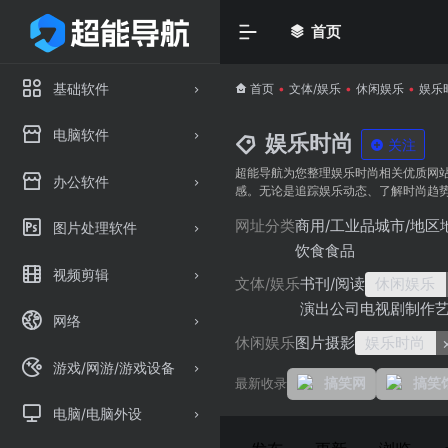
首页
基础软件
首页
•
文体/娱乐
•
休闲娱乐
•
娱乐
电脑软件
娱乐时尚
关注
超能导航为您整理娱乐时尚相关优质网
办公软件
感。无论是追踪娱乐动态、了解时尚趋
网址分类
商用/工业品
城市/地区
图片处理软件
饮食食品
视频剪辑
文体/娱乐
书刊/阅读
休闲娱乐
演出公司
电视剧制作
网络
休闲娱乐
图片摄影
娱乐时尚
游戏/网游/游戏设备
最新收录
搞笑网
搞笑
电脑/电脑外设