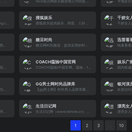
时尚的搭配，为卖家提供店铺拍
酒、生活
宝、奢
face妆点网娱乐频道每日为你提供
卡地亚官
摄，这里有明星艺人，也有草根明
高端男性
请欣
新明星资讯和娱乐八卦。包含内地
星；有网络模特，也有传统模特；
港台欧美等当红明星的新情况，新
这里是模特们的秀场，也更是普通
上映电影与热播剧的新情况都能一
搜狐娱乐
千娇女
女性消费者的生活秀场。
手掌握，关注明星装扮跟随明星时
g.co
搜狐娱乐提供娱乐，明星、八卦、
千娇女人网（
尚走在潮流尖端。
圈热
搜狐高清影视、电影、电视、音
提供专业
品味
乐、综艺、演出、评论、图片、视
讯.千娇网
听、剧照、写真、DVD/CD、专
肥瘦身.
糖豆时尚
迅雷看
题、论坛、下载、搜狐独家策划等
身纤体,
势新
糖豆网时尚频道，提供实用的时装
响巢看看
栏目。
原创
潮流资讯和美容化妆资讯。设有时
电影、电
、图
装频道与化妆频道。频道内容涉及
星动态、
新报
卷发棒怎么用，梳头发型，蝎子辫
务；全方
COACH蔻驰中国官网
娱乐广
渤海
的编法，烟熏妆的画法，丰胸的快
热点新闻
息综
COACH(蔻驰)中国官网。蔻驰，19
国内权威
今晚
方法，胖人穿衣搭配，鱼骨辫的编
视、音
41年诞生。总部位于纽约。COAC
量的娱乐
报》
法，眼线膏的画法，双眼皮眼线的
关实
H是美国高端生活方式时尚品牌，
为您提供
画法，假睫毛怎么贴，卷发如何打
为男士、女士提供精致配饰与礼
八卦等全
GQ男士网时尚品牌库
银河演
理，眼线液的画法等。关注时尚生
品，产品系列包括女士手袋、男士
第一手娱
为追
【gq男士网】时尚男人品牌库聚集
欢迎访问
活每个角落，潮流服饰
包款、男士及女士小皮具、鞋履、
的娱乐垂
价值
国内外男士品牌服饰和男士护肤品
员表、演
服饰、手表、旅行用品、围巾、太
品阅
系列，解读新潮流时尚品牌以及潮
招聘求职
阳眼镜、香水、时尚首饰等。
好文
流资讯，全时尚男士品牌信息尽在g
影视演员
生活日记网
漂亮女
群文
q品牌库。
联系方式
华，
生活日记网（www.telnote.cn）是
漂亮女人
兴趣
名：银河
、搞
一个写日记的网络平台,主要提供伤
形，健康
性健
感日志,心情随笔,伤感日记,日记大
具,结合
1
2
3
…
10
坛、
全,qq空间日志大全。
女人ap