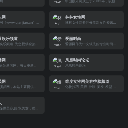
方式等全方面男性内容的
网
中国娱乐网成立于2003年，以报道
网站。
内地、港台、日韩、欧美娱乐新闻
为主，涵盖音乐、电影、电视、游
戏、视频、演艺、明星、图片、论
人网
林林女性网
坛等众多娱乐相关领域，中娱网是
www.qianjiao.cn）,
林林女性网专注分享新女性资讯、
全面专业的娱乐资讯平台。我们以
女人美容护肤,瘦身减肥资
高清美女图片，拥有女性丰胸、美
“快”、“新”、“实”为基点，为广大网
有服饰,护肤,彩妆,美发,减
腿、女人情感、性爱、婚嫁、爱美
民第一时间报道娱乐动态。
提供完美护肤,时尚彩妆,瘦
等频道，为您提供新全的女性信
看娱乐频道
爱丽时尚
流行发型等潮流资讯。
息，让你做自信美女！
娱乐频道-为您提供全热的
爱丽网作为中文领先的专业时尚生
视、音乐、八卦绯闻、明
活女性网站，专注于女性服饰、时
娱乐新闻 等视频资讯服
尚产业、美容美体、护肤彩妆、珠
位提供深入的国内外明星
宝腕表、新潮数码、汽车生活、艺
播网
凤凰时尚论坛
事件。
术收藏、运动享乐等品质生活领
娱乐新闻网、每日更新大
凤凰时尚论坛
域，全面打造融专业性、实用性、
资讯信息。娱乐广播网，
互动性为一体的中高端人群品质生
电影、电视、音乐、明星
活交流平台。
方位娱乐资讯，让您掌握
员网
维度女性网美容护肤频道
乐圈动态，力争做到专业
演员网，本站主要提供演
化妆技巧_美容_护肤_美发_发型_维
直门户网站。
员推广、演员新闻、演员
度女性网 维度女性网美容频道定位
、艺术培训、演员培训、
于化妆技巧方向，包括使用化妆品
表介绍、艺人经纪、艺人
的技巧，如何化妆可以让自己更漂
人
查询等相关服务。本站原
亮。化妆技巧是一门繁琐的知识，
提供美容,服饰,美发，整
演员表网
美白护肤等都需要高超的化妆技巧
,情感，生活等女性时尚工
来达到好的效果，学习化妆技巧，
漂亮女人官方微信以及漂亮
就来维度女性美容频道
p，打造一个全方位的女性