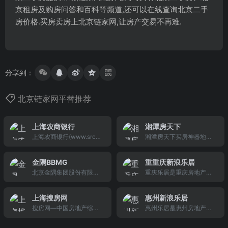
京租房及购房问答和百科等频道,还可以在线查询北京二手
房价格.买房卖房上北京链家网,让房产交易不再难.
分享到：
北京链家网平替推荐
上海农商银行
湘潭房天下
上海农商银行(www.srcb.
湘潭房天下买房神器地图
com)官方网站
找房快准全!湘潭房天下全
国1000 合作楼盘,20万套
金隅BBMG
重重庆新浪乐居
真房源
北京金隅集团股份有限公
重庆乐居是重庆房地产家
司
居网络平台，是重庆首家
房地产电子商务在线交易
上海搜房网
惠州新浪乐居
平台，提供及时的房地产
搜房网—中国房地产综合
惠州乐居是惠州房地产家
新闻资讯，房地产看房搜
信息门户和交易平台，提
居网络平台，是惠州首家
索、选房地图、精准房源
供二手房、租房、别墅、
房地产电子商务在线交易