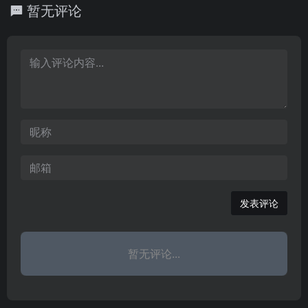
交易，为楼盘提供详细介
暂无评论
写字楼、商铺、厂房等交
平台，提供及时的房地产
绍、房价、户型图。近十
易信息，为客户提供全面
新闻资讯，房地产看房搜
万房地产楼盘数据，买房
的搜房体验和多种比较、
索、选房地图、精准房源
就上重庆乐居网。
为业主和经纪人提供高效
交易，为楼盘提供详细介
的信息推广渠道。358个
绍、房价、户型图。近十
城市房产资讯、百万经纪
万房地产楼盘数据，买房
人在线服务。
就上惠州乐居网。
发表评论
暂无评论...