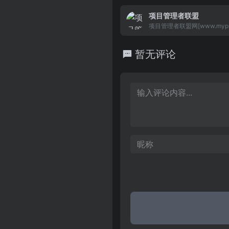
务场景与技术的结合，关注金
项目管理者联盟
和交通物流等行业，以及教育
字化转型。
项目管理者联盟网[www.myp
目管理专业网站，涵盖工程项
目管理领域，制造研发项目管
暂无评论
资料、知识与专题。