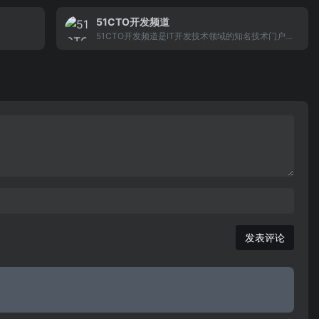
51CTO开发频道
51CTO开发频道是IT开发技术领域的知名技术门户。
主要内容包括架构设计、项目管理、编程语言、开发
工具、大数据等多个领域，为广大IT专业技术人员提
供丰富的技术文章及专题资源。开发频道用户涵盖程
序员、架构师、项目经理和企业CTO等不同层次，在
整个中国开发技术领域起到信息传播和服务的平台作
用。
发表评论