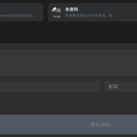
融、制造、商业、能源
队高效协作
希赛网
、医疗等社会服务的数
m.net]是国内知名的项
希赛网是集软件水平考试（软...
目管理领域，it软件项
理领域的项目管理专业
暂无评论...