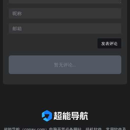
坛、党校报刊、热点专
提供一个方便快捷的学习
题、媒体看党校 、重要文
途径。
献、网络电视台等栏目。
发表评论
暂无评论...
超能导航（cnnav.com）电脑开荒必备网站、搞机软件、常用软件及