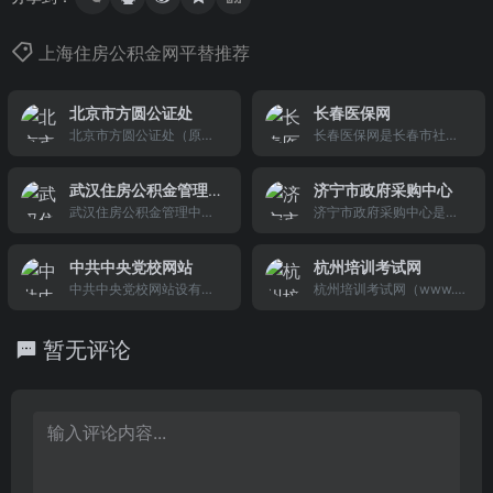
上海住房公积金网平替推荐
北京市方圆公证处
长春医保网
北京市方圆公证处（原北
长春医保网是长春市社会
京市公证处）
医疗保险局在国际互联网
上建立的综合性、服务性
武汉住房公积金管理
济宁市政府采购中心
政府门户网站，旨在提高
中心
武汉住房公积金管理中心
济宁市政府采购中心是直
医疗保险经办效能，为广
官方网站
属市政府的副县级专职集
大医疗保险参保单位、参
中采购机构，主要负责市
保职工提供更加便捷、高
中共中央党校网站
杭州培训考试网
本级的集中采购工作。
效的服务。
中共中央党校网站设有中
杭州培训考试网（www.tt
央党校概况、校务委员
t.gov.cn）创建于2002
会、组织机构、党校新
年，是一家立足杭州，服
暂无评论
闻、教学工作、科研工
务全国的专业性门户网
作、干部教育动态、对外
站，旨在为社会各类人员
交流、学科建设、研究生
参加培训考试提供全面、
教育、干部短期培训、队
及时、权威的供求信息的
伍建设、学员工作、行政
同时，为各考试培训机构
管理、信息化建设、机关
建立一个快速准确的信息
党建、地方党校、党校论
发布平台，为广大求知者