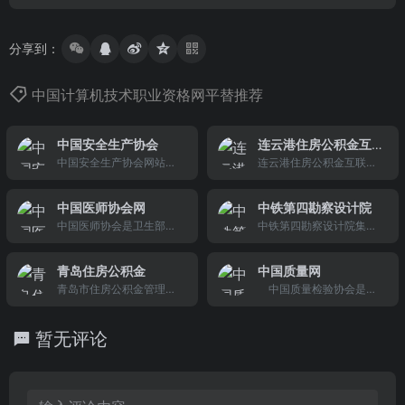
分享到：
中国计算机技术职业资格网平替推荐
中国安全生产协会
连云港住房公积金互
中国安全生产协会网站是
联网查系统
连云港住房公积金互联网
由国家安全生产监督管理
查系统
总局主管，中国安全生产
中国医师协会网
中铁第四勘察设计院
协会主办，国家安全生产
中国医师协会是卫生部直
中铁第四勘察设计院集团
监督管理总局通信信息中
属国家一级行业组织，秉
有限公司（铁四院）成立
心与中国安全生产协会信
承行业服务、协调、自
于1953年，总部设在湖北
息化工作委员会共同承办
青岛住房公积金
中国质量网
律、维权、监督、管理的
省武汉市，现有职工440
的综合性门户网站，是协
青岛市住房公积金管理中
中国质量检验协会是全
工作宗旨，为中国人民生
0余人，其中工程技术人
会与会员、会员与会员之
心官方网站
国质量检验机构及质量检
命和健康福祉，为我国20
员3980余人，拥有全国工
间沟通的桥梁和纽带，以
验工作者和全国质量监督
0多万执医师（生）业的
程勘察设计大师2人，全国
及宣传安全生产法规和知
暂无评论
工作者组织的质量检验行
权益和利益，开展继续医
监理大师1人，新世纪百千
识的窗口，也是传播安全
业组织和质量专业社团机
学教育培训、维权服务、
万人才工程国家级人选2
生产管理经验和安全文化
构，主管部门是国家质量
医师行业管理等。
人，享受国务院政府特殊
的园
监督检验检疫总局。
津贴专家6人，国家有突出