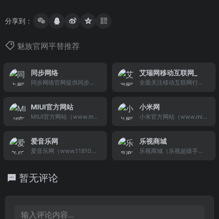
分享到：
魅族官网平替推荐
同步网络
艾瑞网移动互联网_
同步网络官网提供同步助
全面关注移动互联网行业
手、同步推、越狱助手下
的发展趋势，分析移动互
载。同步助手是安全易用
联网产业发展的特点和规
MIUI官方网站
小米网
的手机助手，同时支持苹
律，提供手机浏览器、移
MIUI官方网站（www.miu
小米官方网站（www.mi.c
果、安卓设备；同步推是
动支付、移动增值报告，
i.com）MIUI是基于Andro
om）,小米公司正式成立
广受欢迎的游戏应用下载
汇聚移动产业观察者的独
id原生系统，针对中国用
于2010年4月，是一家专
平台，海量资源高速下
到观点。
爱音乐网
乐视商城
户使用习惯开发的Android
注于高端智能手机、互联
载；越狱助手支持一键完
爱音乐网（www.118100.
乐视商城（乐视超级手
Rom，提供Nexus One手
网电视以及智能家居生态
美越狱。
cn），中国电信彩铃网
机，超级电视，乐视网会
机、Nexus s手机、HTC
链建设的创新型科技企
站，中国电信音乐网站。
员官方销售平台）是乐视
Desire、MileStone等And
业。
暂无评论
过万音乐、铃声会员免费
超级手机，超级电视，乐
roid ROM包下载。
下载。拥有569521首音乐
视智能硬件，乐视配件等
资源，为手机、固话、小
产品的官方线上销售平
灵通用户提供音乐下载、
台。乐视商城是基于“平台
铃声下载、彩铃下载、开
+内容+终端+应用”垂直整