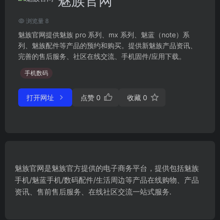
魅族官网
浏览量 8
魅族官网提供魅族 pro 系列、mx 系列、魅蓝（note）系
列、魅族配件等产品的预约和购买。提供新魅族产品资讯、
完善的售后服务、社区在线交流、手机固件/应用下载。
手机数码
打开网址
点赞
0
收藏
0
魅族官网是魅族官方提供的电子商务平台，提供包括魅族
手机/魅蓝手机/数码配件/生活周边等产品在线购物、产品
资讯、售前售后服务、在线社区交流一站式服务.