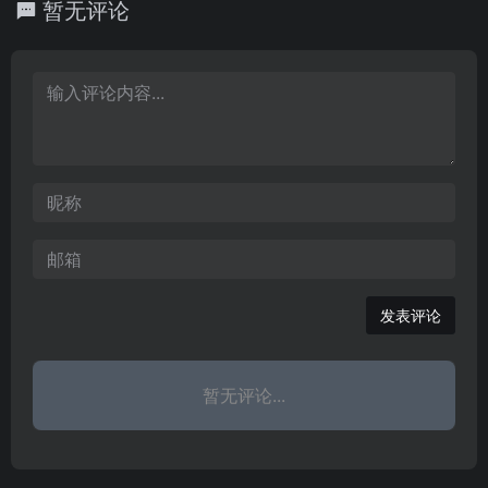
大赛。大广赛是迄今为止
暂无评论
贸易学校。2001年6月，
史文化名城甘肃省天水
全国规模大、覆盖高等院
经国家教委批准，陕西经
市，毗邻闻名中外的麦积
校广、参与师生人数多、
贸学院与西安统计学院合
山石窟，处于规划中的天
作品水
并组建西安财经学院。20
水市新城区中心。学院始
10年，陕西省人民政府与
建于1979年，是甘肃省早
国家统计局签署协议，共
成立的高职院校之一。学
建西安财经学院。
院占地548亩，校舍建筑
总面积13万平方米，教学
仪器设备总值4600万元，
图书馆藏书36万余册。学
院教学、
发表评论
暂无评论...