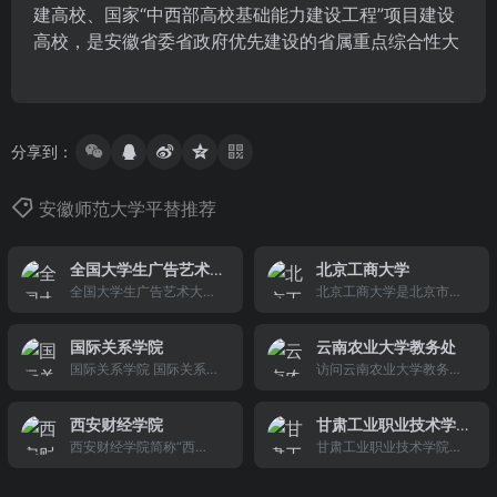
建高校、国家“中西部高校基础能力建设工程”项目建设
高校，是安徽省委省政府优先建设的省属重点综合性大
分享到：
安徽师范大学平替推荐
全国大学生广告艺术
北京工商大学
大赛
全国大学生广告艺术大赛
北京工商大学是北京市重
（以下简称：大广赛）是
点建设的多科性大学，19
由教育部高等教育司指
99年6月经教育部批准由
国际关系学院
云南农业大学教务处
导，教育部高等学校新闻
北京轻工业学院与北京商
国际关系学院 国际关系学
访问云南农业大学教务
传播学类专业教学指导委
学院合并，机械工业管理
院，国关 - Powered by S
处，获...
员会、中国高等教育学会
干部学院并入组建而成。
iteEngine
广告教育专业委员会共同
西安财经学院
甘肃工业职业技术学
主办，中国传媒大学、全
西安财经学院简称“西
院
甘肃工业职业技术学院是
国大学生广告艺术大赛组
财”，坐落于古都西安，其
一所公办、全日制普通高
委会承办的全国高校文科
前身是1952年创建的西北
等学校。学院位于中国历