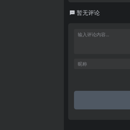
江政府采购中心主办，为政府
平台，以政府采购信息发布、
暂无评论
主要功能，兼具电子政务，项
多功能的门户网站。其中，采
计划审批、预算执行、资金申
财政内网采购信