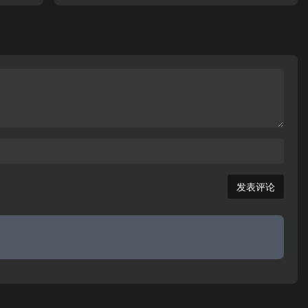
米。
会和自治
成立，是根据国务院《住房公积金管理条例》和建设
考试、招
部等九部委《关于住房公积金管理机构调整工作的实
施意见》(建房改[2002]150号)及《陕西省人民政府
关于西安市住房公积金管理机构调整工作实施方案的
批复》（陕政函[2002]266号）的有关精神，经市
委、市政府批准，西安
发表评论