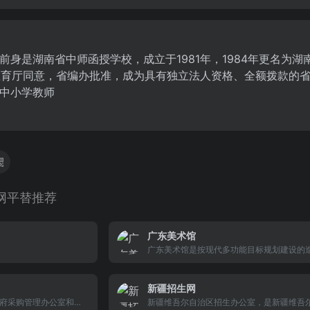
身是湖南省中师函授学校，成立于1981年，1984年更名为湖南
省教育厅同意，省编办批准，成为具有独立法人资格、全额拨款的
中小学教师
网平替推荐
广东美术馆
广东美术馆是按现代多功能目标规划建设的
博物馆，是一个不以营利为目的、为社会和
服务、向公众开放的文化事业机构，于1997年
新疆招生网
日落成开馆。2011年6月29日起免费对外开
府采购管理办公室和浙
被评为首批国家重点美术馆。总建筑面积220
新疆维吾尔自治区招生办公室，是新疆维吾