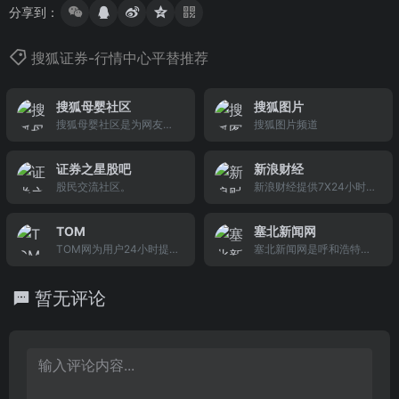
分享到：
搜狐证券-行情中心平替推荐
搜狐母婴社区
搜狐图片
搜狐母婴社区是为网友提
搜狐图片频道
供的备孕、生产及育儿经
验交流分享平台，婆媳关
证券之星股吧
新浪财经
系论坛汇聚的婆媳纷争也
股民交流社区。
新浪财经提供7X24小时财
会让你受益匪浅，精品论
经资讯及全球金融市场报
坛包括:准妈妈论坛、婆媳
价，覆盖股票、债券、基
关系
TOM
塞北新闻网
金、期货、信托、理财、
TOM网为用户24小时提供
塞北新闻网是呼和浩特日
管理等多种面向个人和企
全面及时的中文资讯，内
报社门户网站。呼和浩特
业的服务。
容覆盖国内外突发新闻事
日报社现有三报一网，即
暂无评论
件、体坛赛事、娱乐时
《呼和浩特日报》、《呼
尚、实用信息等，设有新
和浩特晚报》、《乳业时
闻、体育、娱乐、汽车等
报》和塞北新闻网。
多个内容频道，其中体育
内容更加精彩详实，包括
围棋、篮球大本营（uhoo