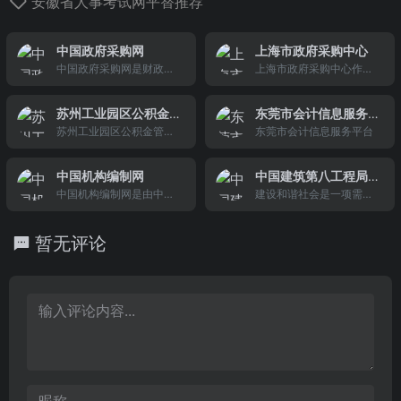
安徽省人事考试网平替推荐
中国政府采购网
上海市政府采购中心
中国政府采购网是财政部
上海市政府采购中心作为
开发设计和主办的用于全
本市市级集中采购机构，
国政府采购信息统一管理
其性质为采购代理机构和
苏州工业园区公积金
东莞市会计信息服务
的专业网站。是为政府采
非营利性事业法人，根据
管理中心
苏州工业园区公积金管理
平台
东莞市会计信息服务平台
购领域的各界人士提供专
采购人的委托，按照政府
中心官方网站
业、权威、及时、准确的
采购监督管理部门的管理
信息和各类型的服务，铺
要求办理采购事宜。主
中国机构编制网
中国建筑第八工程局
设了一条政府采购信息的
中国机构编制网是由中央
有限公司
建设和谐社会是一项需要
高速通道，搭建一个展示
机构编制委员会办公室主
社会各方面共同参与的系
各方风采的平台。
办的官方门户网站，是宣
统工程，企业作为社会构
暂无评论
传机构编制政策法规、发
成的一个重要组成部分，
布机构编制信息的载体，
“中国建筑”以科学发展观
是各级编办加强工作联系
为根本指针构建和谐企
的纽带，是公众参与监
业，坚持以发展为第一要
督、推进政务公开的平
务，坚持以依法办企业为
台，是展示全国机构编制
方向，坚持以股东、公司
系统良好形象的窗口。
和员工的“多赢”为目标，
坚持以营造融洽的员工关
系为根本。