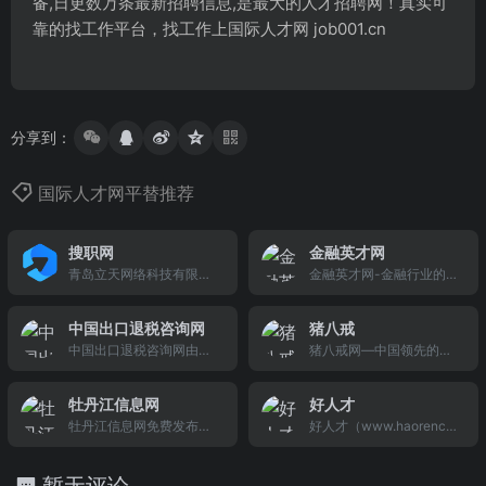
备,日更数万条最新招聘信息,是最大的人才招聘网！真实可
靠的找工作平台，找工作上国际人才网 job001.cn
分享到：
国际人才网平替推荐
搜职网
金融英才网
青岛立天网络科技有限公
金融英才网-金融行业的权
司
威招聘网站,为国内金融企
业快速,精准地提供金融人
中国出口退税咨询网
猪八戒
才招聘,银行招聘,金融招
中国出口退税咨询网由龙
猪八戒网—中国领先的服
聘,证券公司招聘等服务,十
图信息创建，是我国出口
务众包平台，注册用户超
年的贴心服务,数十万用户
退税业务领域中第一个专
过了1300万，其中服务品
的见证与信赖。
牡丹江信息网
好人才
业咨询及服务网站，是国
类涵盖平面设计、动画视
牡丹江信息网免费发布各
好人才（www.haorencai.
内目前权威、代表性的出
频、网站建设、装修设
类供求信息！牡丹江信息
net）由韩山网络科技有限
口退税咨询网站。网站全
计、文案策划、工业设
网凭借信息量大、覆盖范
公司运营。是一家面向在
力为全国出口企业提供出
计、工程设计、营销推广
暂无评论