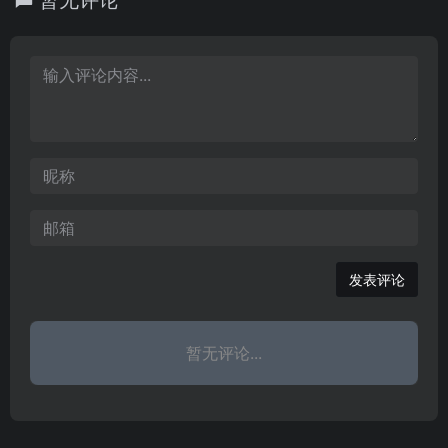
围广、广告效果好的优
中韩国企业提供人才招聘
口退税申报工作的全面业
等为主的400余种现代服
势，已成为牡丹江百姓交
的网站。
务指导与技术支持，同时
务领域。为企业、公共机
流、商家宣传的首选媒
面向全国税务代理、税务
构和个人提供定制化的解
介！好信息、好商机，尽
机关及所有出口退税从业
决方案，将创意、智慧、
在0453.com 牡丹江首家
人员提供集
技能转化为商业价值和社
供求信息发布平台！立足
会价值。累计交易额超过7
牡丹江，服务牡丹江，真
2亿元，占
正为百姓服务的网站！
发表评论
暂无评论...