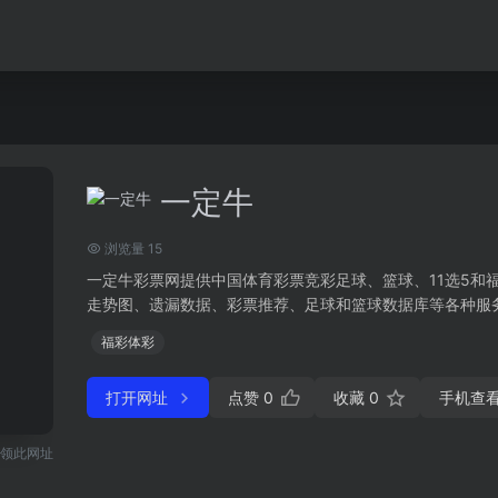
一定牛
浏览量 15
一定牛彩票网提供中国体育彩票竞彩足球、篮球、11选5和
走势图、遗漏数据、彩票推荐、足球和篮球数据库等各种服
福彩体彩
打开网址
点赞
0
收藏
0
手机查
领此网址