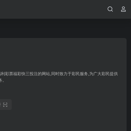
福利彩票福彩快三投注的网站,同时致力于彩民服务,为广大彩民提供
务。
看