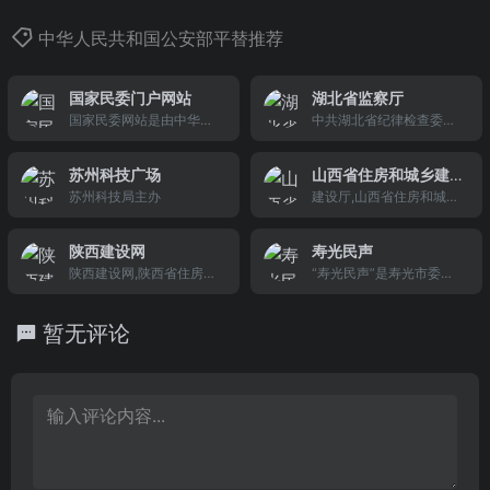
中华人民共和国公安部平替推荐
国家民委门户网站
湖北省监察厅
国家民委网站是由中华人
中共湖北省纪律检查委员
民共和国国家民族事务委
会、湖北省监察厅 官方
员会主办的中国民族政务
网站
苏州科技广场
山西省住房和城乡建
信息第一网。网站围绕国
苏州科技局主办
设厅
建设厅,山西省住房和城乡
家民委和民族工作重大活
建设厅,山西建设信息网,山
动组织宣传报道，坚持以
西省建设厅
政务信息公开为主线，不
陕西建设网
寿光民声
断加大公开力度、充实公
陕西建设网,陕西省住房和
“寿光民声”是寿光市委市
开的内容，增强公开的时
城乡建设厅
政府主导、纪委牵头推
效性，全面提升国家民委
进、部门协作联动、群众
网站的整体水平和服务能
暂无评论
广泛参与的一个综合性网
力。
络监督服务平台，创建于2
008年11月，是我市坚持
以人为本、执政为民服务
理念，创新社会管理和监
督机制的生动实践。“寿光
民声”共设置我要提问、我
要举报、热点督办、行风