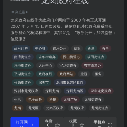
龙岗政府在线
浏览量 6
龙岗政府在线作为政府门户网站于 2000 年初正式开通，
2007 年 5 月 15 日再次改版。是信息化时代政府联系群众、
服务群众的桥梁和纽带。其宗旨是： “政务公开，加强监督；
信息服务...
政府门户
中心城
信息公开
创业
创新
办事
南湾街道办
吉华街道办
园山街道办
坂田街道办
坪地街道办
大运中心
宝龙街道办
布吉街道办
平湖街道办
政府在线
政府网站
旅游
服务
横岗街道办
深圳市
深圳市龙岗区政府
深圳市龙岗政府
深圳龙岗
深圳龙岗区
深圳龙岗政府
生活
电子政务
科技
龙城广场
龙城街道办
龙岗
龙岗区
龙岗区政府
龙岗政府
龙岗街道办
点赞
收藏
打开网
手机查
0
0