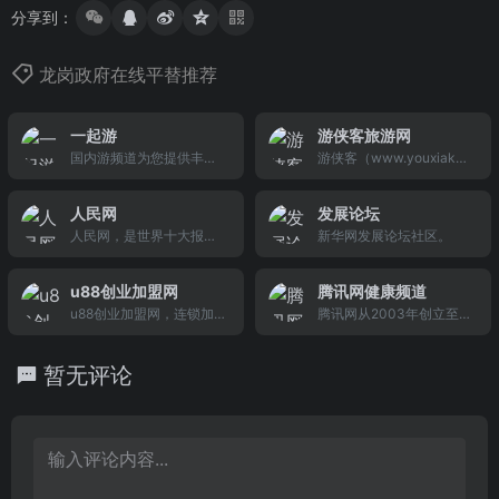
分享到：
龙岗政府在线平替推荐
一起游
游侠客旅游网
国内游频道为您提供丰
游侠客（www.youxiake.
富、权威、实用的国内目
com）是旅行者的社交网
的地旅游指南信息，包括
络，为旅行者、驴友、车
人民网
发展论坛
权威的热门城市和景点攻
友、摄友提供网络出游和
人民网，是世界十大报纸
新华网发展论坛社区。
略、丰富的国内旅游景点
户外交友的专业在线旅游
之一《人民日报》建设的
大全，以及精彩旅游专
服务平台,以策划和组织国
以新闻为主的大型网上信
题、游记博客和当季旅游
内外独家深度游线路而闻
u88创业加盟网
腾讯网健康频道
息发布平台，也是互联网
景点推荐。
名!
u88创业加盟网，连锁加
腾讯网从2003年创立至
上最大的中文和多语种新
盟网，创业网，商机网，
今，已...
闻网站之一。作为国家重
致富网，汇集各地招商加
点新闻网站，人民网以新
暂无评论
盟连锁代理好品牌，致富
闻报道的权威性、及时
经，创业好项目，加盟
性、多样性和评论性为特
店，连锁店，开店指导，
色，在网民中树立起了“权
打造中国权威的创业加盟
威媒体、大众网站”的形
网。
象。