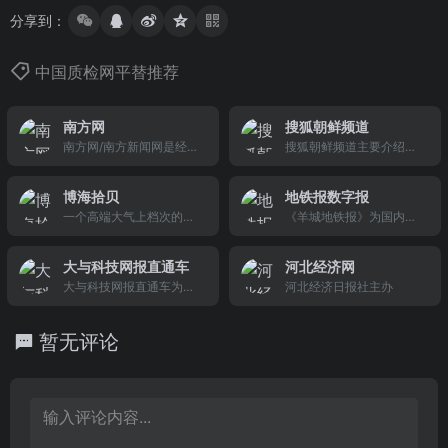
分享到：
中国质检网平替推荐
南方网
搜狐朝鲜频道
南方网/南方新闻网是经中
搜狐朝鲜频道主要介绍朝
共广东省委，广东省人民
鲜相关新闻。
政府批准建设的新闻宣传
博海拾贝
地铁报数字报
网站。南方网/南方新闻网
一个高端大气上档次的网
《羊城地铁报》为国内第
由广东省委宣传部主办主
站
一份全彩装订、周一至周
管并作为南方报业传媒集
五出版的综合性中文报
团之成员单位，获国务院
大与科技网报直通车
河北经济网
纸，周一至周四为24版，
新闻办公室批准从事登载
大与科技网报直通车为您
河北经济日报社主办
周五为24版常规版面以及
新闻业务并被确定为全国
提供...
8版铜版YOU周刊，2006
重点新闻网站之一。南方
年10月1日由广州日报、
网/南方新闻网作是国内外
暂无评论
广州地下铁道总公司联手
网民认识、了解广东权
打造《羊城地铁报》，主
威、快捷的途径。
办单位为广州日报社，主
管单位为广州日报报业集
团。