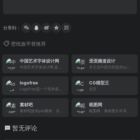
分享到：
壁纸族平替推荐
中国艺术字体设计网
歪歪频道设计
中国艺术字体设计网,是一
非主流中国为您提供yy频
个专业为设计爱好者提供
道设计模板,yy频道设计大
精美字体设计及欣赏交流
全,yy频道设计图,yy频道
logofree
CG模型王
的平台。
设计样本等等关于yy频道
LogoFree是一个简单易用
首页
设计的一切精品设计模板,
的免费logo在线制作平
打造中国好的yy频道设计
台，只需两分钟，就可以
网站!
素材吧
昵图网
设计精美的LOGO，一站
素材吧提供psd素材、矢
昵图网：素材图片共享平
式的LOGO设计在线生成
量图库、ppt模版、图标大
台
就这么简单，而且免费下
全、背景图片、背景素
载。
暂无评论
材、音效等素材免费下
载，无需注册无需积分，