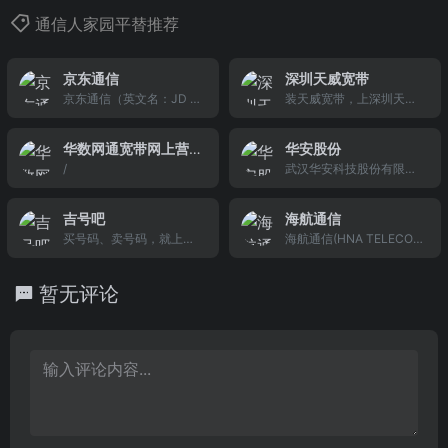
通信人家园平替推荐
京东通信
深圳天威宽带
京东通信（英文名：JD M
装天威宽带，上深圳天威
obile），是京东集团旗下
宽带网厅，为您提供稳定
的通信业务品牌。京东通
的宽带服务，深圳天威宽
华数网通宽带网上营
华安股份
信融合通信、电商、物流
带资费独享100m月均92
业厅
/
武汉华安科技股份有限公
服务，为京东会员提供移
元，装宽带免费送收视服
司（证券名称：华安股
动互联网通信产品及服
务，续约更优惠，优惠热
份，证券代码：43027
务。京东集团在2013年12
线：0755-88844425
吉号吧
海航通信
9），拥有国家级博士后科
月获得工信部颁发的国家
买号码、卖号码，就上集
海航通信(HNA TELECOM
研工作站，是国家级高新
首批虚拟运营商牌照，与
号吧！中国大的手机靓号
CO.,LTD.)是隶属于世界50
技术企业，国家科技行动
中国联通和中国电信两家
文化网站！提供各地手机
0强海航集团的全资子公
计划行业标准制定单位，
基础通信运营商合作提供
暂无评论
号码大全，移动靓号、联
司。依托于海航集团丰富
专注于公共安全和应急指
移动通信服务。2014年初
通靓号网上选号，还有更
的产业资源，海航通信作
挥系统产品的研发、生产
推出京东通信全新通信业
多qq号、400电话、电话
为“全球低成本通信专
和销售。公司在移动视频
务品牌
号码等你来拿，集号吧号
家”，秉承“一个号码畅享
通讯和行业管理平台开发
码网为卖家提供号码发
所有服务”的创新理念，为
定制领域，具备了雄厚的
布、靓号店铺等，打造号
用户打造“省钱，赚钱，好
技术基础和国际化的整合
码行业领先的电子商务平
玩”的会员生态体系。
资源优势
台。