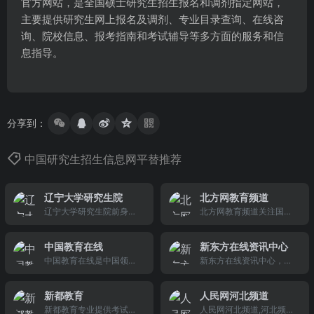
官方网站，是全国硕士研究生招生报名和调剂指定网站，
主要提供研究生网上报名及调剂、专业目录查询、在线咨
询、院校信息、报考指南和考试辅导等多方面的服务和信
息指导。
分享到：
中国研究生招生信息网平替推荐
辽宁大学研究生院
北方网教育频道
辽宁大学研究生院前身是1
北方网教育频道关注国内
977年在学校科研处设立
外教育发展动态,在第一时
的研究生科；1987年4
间发布全面、准确的教育
中国教育在线
新东方在线资讯中心
月，由于发展的需要，学
资讯,是天津专业的教育考
中国教育在线是中国领先
新东方在线资讯中心，一
校决定成立研究生部；20
试网络服务平台,提供高
的综合教育门户，主要发
站式网络学习平台，为用
03年9月，更名为研究生
考、考研、中考、自考、
布高考、考研、自考、成
户提供新的教育考试资讯
学院；2011年7月15日，
成考、公务员考试、英语
新都教育
人民网河北频道
人高考、教师招聘、就
和有益的学习方法指导。
更名为研究生院，统一负
四六级考试、各类英语考
新都教育专业提供考试培
人民网河北频道,河北频道,
业、留学等权威的招考、