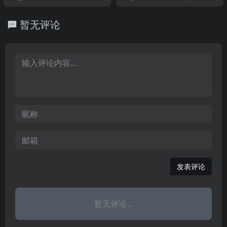
责学校的研究生招生、培
试、司法考试、会计考试
训辅导、真题、模拟题及
河北新闻,河北,舆论热点,
招生、就业、招聘、复
养、学位授予等工作。
等各类考试辅导。
答案，包括公务员考试、
网上民声,调查回复,人民日
习、辅导信息，并设有校
暂无评论
高考、考研、司法考试、
报看河北,燕赵论语,河北好
园、博客、外语、公务
英语四级考试CET4、英语
人,河北声音,成长专栏,张
员、在职硕士、民校、考
六级考试CET6、事业单位
庆黎,张庆伟,赵勇,石家庄,
试书店等栏目。
考试、会计考试等各类考
人事任免,党代会,河北两
试辅导。
会,河北高层动态,邯郸,西
柏坡,长城,秦皇岛,承德避
暑山庄,坝上草原,河北热
点,房价,汽油,中国共产党
新闻河北,革命老区平山,驻
村帮扶,三下
发表评论
暂无评论...