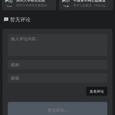
郑州大学研究生院
中国青年网公益频道
站，立足南京，为江苏省
新闻网,江苏财经,法制新
郑州大学研究生教育始于1
青年公益频道（http://gy.
及长江三角各城市人群提
闻, 江苏健康饮食文化,教
978年，1981年成为全国
youth.cn/）致力于搭建青
供新闻、资讯、互动、游
育,江苏旅游,娱体新闻,房
首批博士、硕士学位授权
年公益网络平台，以公益
戏等多种网络服务。
产信息,科技新闻，为一体
暂无评论
单位。经过多年的建设，2
活动为载体，弘扬公益精
的中国网江苏频道。
000年由原郑州大学、郑
神，传播公益文化，汇集
州工业大学、河南医科大
公益资讯，倡导公益理念
学合并组建而成的新郑州
的宗旨，践行社会责任，
大学已经发展成为省内高
助推中国的公益事业发
层次人才培养的重要基
展。
地，为河南省的社会经
济、教育发展以及精神文
明建设作出了重要贡献。
发表评论
暂无评论...