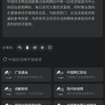
中国经济网是国家重点新闻网站中唯一以经济报道为中心
的综合新闻网站，每日采写大量经济新闻，同时整合国内
主要媒体经济新闻及信息，为政府部门、企业决策提供权
威的参考依据；为所有关注经济生活的网络读者提供丰富
及时的经济新闻。
分享到：
中国经济网平替推荐
广发基金
中国网江苏站
广发基金管理有限公司
中国网江苏是国家重点新
闻网站，由国务院新闻办
领导、中国外文出版发行
优酷财经
现代快报网
事业局（中国国际出版集
优酷财经。专注于时政、
现代快报网是由新华社直
团）管理的国家重点新闻
财经与生活资讯，提供新
属重点报刊《现代快报》
网站、江苏省重点新闻门
闻与独家评论。
全力打造的综合性门户网
户网站，主要包括：江苏