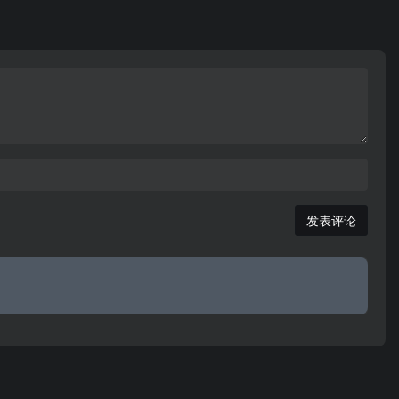
城”，夏朝时期的杞国曾在这里建都立国长达1000余
年。是近代著名的豫东革命根据地，睢杞战役发生于
此，是河南13个一类革命老区之一。
发表评论