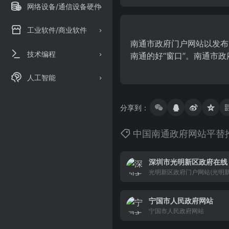
网络设备/通信设备硬件
工业软件/商业软件
南通市政府门户网站以发布
技术编程
南通的好“窗口”。南通市
人工智能
分享到：
中国南通政府网站平替
深圳市光明新区政府在线
光明新区政府门户网站(光明新区
m.gov.cn)是光明新区管
性政府门户网站，其宗旨是使
宁国市人民政府网站
政务公开的窗口、便民服务的
带、电子政务的载体。光明新
宁国市人民政府网站
管委会主办主管，区属各职能