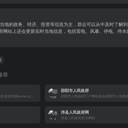
当地的政务、经济、投资等信息为主，群众可以从中及时了解到
政府网站上还会更新实时当地信息，包括雷电、风暴、停电、停
推荐
邵阳市人民政府
政府在线www.szg
邵阳市人民政府门户网站是由邵阳市人民政
委会在互联网上建立的综合
的，是邵阳政务信息公开和宣传邵阳的重要
光明新区政府在线成为
电子政务公共服务的重要平台，是政府联系
沛县人民政府网
平台、联系群众的纽
业的桥梁。网站及时发布、更新各类政务信
区政府在线由光明新区
网上办事服务和便民服务信息，方便社会公
沛县人民政府官方网站
部门和街道办事处协
政、投诉建议和互动交流。