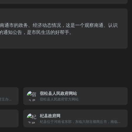
南通市的政务、经济动态情况，这是一个观察南通、认识
水的通知公告，是市民生活的好帮手。
宿松县人民政府网站
府主办
宿松县人民政府官方网站
窗口，是
公众和企
杞县政府网
息，提供
众参政议
杞县位于河南省东部，东临六朝古都商丘市，南临周
口太康，隶属八朝古都开封。杞县是“省级历史文化名