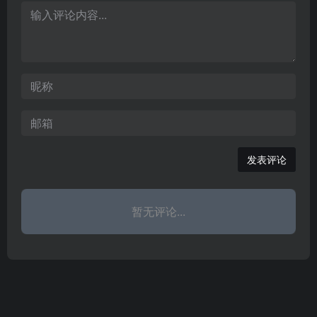
网为网友打造一个全面、
智能的房地产信息搜索平
台
发表评论
暂无评论...