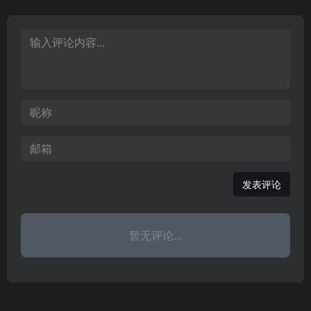
2年由著名教育家徐特立创
院，1999年更名为武汉科
03年8月8日，在柳州铁路
办的长沙县立师范学校，2
技学院，2010年更名为武
运输学校的基础上组建柳
013年4月学校由专科院校
汉纺织大学。
州运输职业技术学院；20
正式升级为本科学校，定
09年3月，更名为柳州铁
名长沙师范学院。2014年
道职业技术学院。
12月5月，入选卓越教师
培养计划。
发表评论
暂无评论...