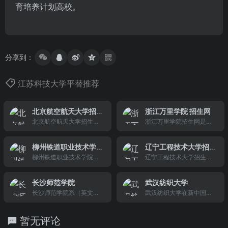
育培养计划高校。
分享到：
江苏科技大学平替推荐
北京航空航天大学招
浙江万里学院 招生网
生就业处
北京航空航天大学招生就
浙江万里学院招生网是浙
业处是唐山师范学院官方
江万里学院官方网站下的
网站下的招生就业专网，
招生专网，主要针对想报
柳州铁道职业技术学
辽宁工程技术大学招
发布各类招生就业信息。
考浙江万里学院的考生，
院
柳州铁道职业技术学院自1
生就业网
辽宁工程技术大学招生就
发布各类招生信息。
956年创办以来，先后经
业网...
历柳州铁路运输学校、广
长沙师范学院
武汉纺织大学
西铁道专科学校、柳州铁
长沙师范学院系（英文：
武汉纺织大学在新中国振
道学院、柳州铁路局中等
Changsha Normal Unive
兴民族轻工业的呼声中应
技术学校、柳州铁路运输
rsity）省属公办本科院
运而生，她的前身是始建
学校等创办、升格、撤
暂无评论
校，学校历史可追溯至191
于1958年的武汉纺织工学
销、复办、合并时期；20