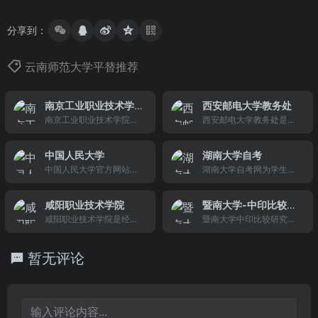
分享到：
云南师范大学平替推荐
南京工业职业技术学
西安邮电大学教务处
院
南京工业职业技术学院简
西安邮电大学教务处是负
称'南工院'，是一所全日制
责学校全体本科生教学业
公办普通高校，学校是全
务管理的职能部门，现下
中国人民大学
湖南大学自考
国就业典型经验50强高
设办公室、教学研究科、
中国人民大学官方网站，
湖南大学自考网为学生提
校，全国职业院校就业竞
实践教学科、教材科、教
中国人民大学是中央部属
供湖南大学自考、湖南大
争力示范校30强高校，
务科、教学质量管理科和
高校，一所以人文社会科
学成人高考、湖南大学成
“国家示范性高等职业院校
考试管理中心等7个职能科
咸阳职业技术学院
暨南大学-中印比较研
学为主，兼有部分理工学
考、湖大自考、湖南大学
建设计划”建设单位
室。
咸阳职业技术学院是经陕
究所
暨南大学中印比较研究所
科的综合性研究型教育部
自考网、湖南大学自考
西省人民政府批准、国家
于成立于2008年，现任所
直属全国重点大学。国家
办、湖南大学自考招生、
教育部备案的一所全日制
长为贾海涛教授。该所以
“211工程”和“985工程”重
湖南大学自考报名 ，自考
暂无评论
公办高等职业技术学院。
跨国联合办学（以联合培
点建设高校。
专业，自考本科，自考专
学院组建于2004年9月，
养博士为主）和国际学术
升本，自考时间等新资讯
2005年9月挂牌，由咸阳
合作、交流为目的，展开
市代管，陕西省教育厅领
日常的教学与科学研究活
导。主要培养生产、建
动。