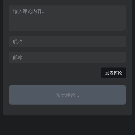
普通高校。中国工程院院
胜。
册。学院主要
士庄松林教授任名誉校
长，国家杰出青年基金获
得者、浙江省特级专家林
建忠教授任校长。
发表评论
暂无评论...