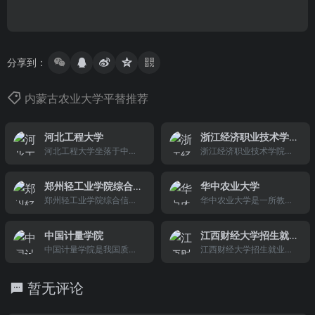
分享到：
内蒙古农业大学平替推荐
河北工程大学
浙江经济职业技术学
河北工程大学坐落于中国
院
浙江经济职业技术学院是
历史文化名城邯郸市，是
全日制省属公办高职院
省部共建的河北省重点建
校，前身为浙江省物资学
郑州轻工业学院综合
华中农业大学
设大学，拥有1个服务国家
校（隶属于原浙江省物资
信息门户网
郑州轻工业学院综合信息
华中农业大学是一所教育
特殊需求博士人才培养项
局），创建于1978年，20
门户网
部直属、国家“211工程”建
目，具有在职人员以同等
02年1月，经浙江省人民
设的全国重点大学。校园
学力申请硕士学位授予权
政府批准正式升格为高职
中国计量学院
江西财经大学招生就
位于湖北省武汉市武昌南
以及推荐优秀应届本科毕
学院。2003年10月，整
中国计量学院是我国质量
业处
江西财经大学招生就业工
湖狮子山，占地面积495
业生免试攻读硕士学位研
体搬迁至杭州下沙高教园
监督检验检疫行业唯一的
作处主办
万平方米（7425亩），三
究生资格。
区。目前，校园占地面积5
一所本科院校，是一所计
面环湖，风景秀丽，环境
76.5亩，建筑面积26.3万
暂无评论
量标准质量检验检疫特色
幽雅，建筑楼群鳞次栉
平方米，在校生近8000
鲜明、多学科协调发展的
比，自然园林风貌引人入
人，馆藏图书总量76万