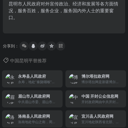
昆明市人民政府对外宣传政治、经济和发展等各方面情
况，服务百姓，服务企业，服务国内外人士的重要窗
口。
分享到：
中国昆明平替推荐
永寿县人民政府
博尔塔拉政府网
永寿，地处“秦陇咽喉”、
博尔塔拉网是新疆博尔塔
“古丝绸之路”第一站。南
拉蒙古自治州政府门户网
接乾陵，西邻东方佛教名
站
眉山市人民政府网
中国 开封公众信息网
刹法门寺，北界倚崖雕凿
中共眉山市委、眉山市人
开封政府网由中共开封市
的彬县大佛寺。312国
民政府门户网站“中国&#1
委、开封市人民政府主
道、福银高速、西平铁路
83;眉山”，是眉山市委、
办，是开封在网上发布各
穿境而过，距省会城市西
洛南县人民政府网
宜川县人民政府网
市政府在互联网上集中对
类政府信息的唯一平台，
安98公里，距咸阳69公
洛南地处华山之南，周设
宜川地处陕西省北部、延
外开放和展示的形象窗
是面向社会公众提供网上
里，距西安咸阳国际机场6
华阳池，秦置华阳郡。距
安市东南部、黄河中游壶