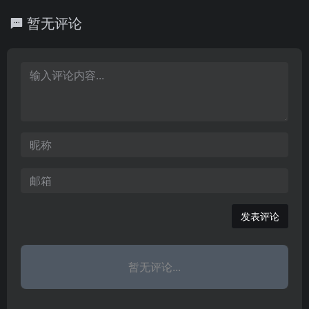
口，是眉山市党务公开和
服务的重要载体，是政府
8公里、中国杨凌农科城6
西安108公里。东与河南
口瀑布之滨，北靠延安宝
政府信息公开的第一平
联系群众、接受群众监督
0公里，处于西安1小时经
暂无评论
卢氏、灵宝毗连。西与华
塔区，南接黄龙，毗邻韩
台，是眉山市网上在线办
的桥梁和重要纽带。
济圈内。总面积889平方
县、蓝田接壤。南与丹
城，东隔黄河与山西吉县
事和服务群众的主要渠
公里，耕地51万亩，林地
凤、商州交界。北与华
相望。全县国土总面积29
道，是眉山市委、市政府
38.1万
阴、潼关为邻。陕西东南
31平方公里，辖6镇3乡，
与群众互动交流的桥梁和
门户。全县辖19个镇，1个
1个城区街道办事处，总人
纽带。
工业园区管委会，381个
口11.8万，人口密度40人/
村（居）委会，面积2830
平方公里。309国道、30
平方公里，人口46.1万。
3省道和201省道穿境而
过，青兰高速和即将开建
的榆商高速、蒙中铁路纵
横交汇
发表评论
暂无评论...