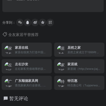
分享到：
全友家居平替推荐
家居在线
居然之家
家居在线努力打造中国领
居然之家成立于1999年，
先的家居信息与商务门户,
是以中高端为经营定位，
包括家居在线新闻, 家居在
为顾客提供设计、材料、
左右沙发
家居就
线产品,家居在线经销商,家
家具、家居用品及饰品等
左右家私凭借雄厚的设计
家居就（http://www.jiaju.
居在线图片下载等多个大
“一站式”服务，融家装设
研发实力，引进顶级皮布
com）是中国专业的家居
型频道，每天发布大量各
计中心（乐屋）、家具建
面料，结合东方人的体格
建材领域网上购物商城，
类家居产品促销信息及文
材品牌专卖店、建材超市
广东顺德家具网
特百惠
特点，开发大批适合中国
提供家装设计、装饰建
章专题，是家居行业的厂
（丽屋）、家居商场（尚
查找新家具行业资讯，新
特百惠公司（Tupperware
家庭的高档沙发，创造中
材、精品家具、家用电
商, 经销商, 家居产品, 解决
屋）等多种业态为一体的
家具展会信息，全的家具
Brands Corporation），
国客厅文化的第一品牌。
器、家饰家纺、居家生活
方案的提供场所
大型家居建材主题购物中
人才招聘信息在顺德家具
塑料保鲜容器厂家，总部
同时，公司紧紧把脉市场
等六大类商品交易与服
心。
暂无评论
网。提供全的家具企业、
在美国。目前，特百惠公
动向，为全球客商提供完
务。新浪家居商城于2010
家具产品、家具销售、家
司已经在全球设有70多家
美的配套服务和完备的品
年10月上线试运营，致力