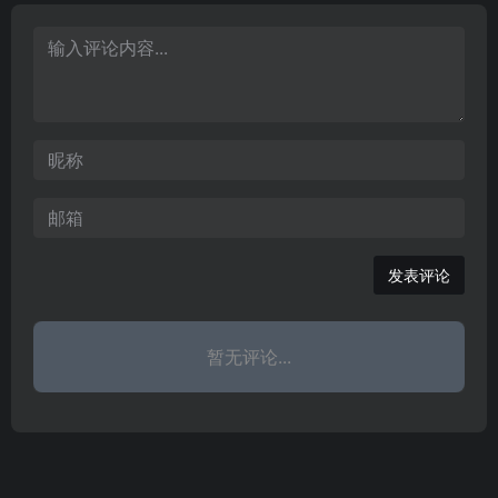
具设计理念、家具图片等
分公司，并在美国、法
牌加盟赢利体系
于为消费者提供更专业、
查询.
国、澳大利亚、日本、韩
更便捷、更丰富、更诚信
国、中国等15个国家设有
的网上购物体验！
分厂。
发表评论
暂无评论...