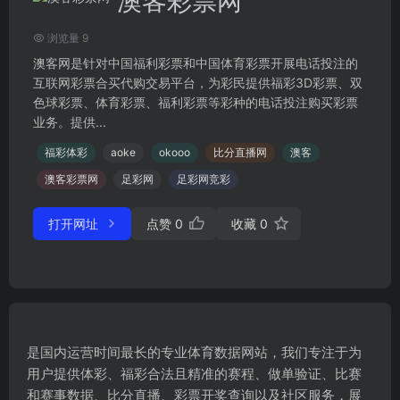
澳客彩票网
浏览量 9
澳客网是针对中国福利彩票和中国体育彩票开展电话投注的
互联网彩票合买代购交易平台，为彩民提供福彩3D彩票、双
色球彩票、体育彩票、福利彩票等彩种的电话投注购买彩票
业务。提供...
福彩体彩
aoke
okooo
比分直播网
澳客
澳客彩票网
足彩网
足彩网竞彩
打开网址
点赞
0
收藏
0
是国内运营时间最长的专业体育数据网站，我们专注于为
用户提供体彩、福彩合法且精准的赛程、做单验证、比赛
和赛事数据、比分直播、彩票开奖查询以及社区服务，展