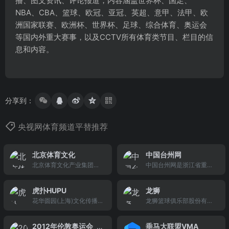
播、图文资讯、评论报道，内容涵盖世界杯、国足、
NBA、CBA、篮球、欧冠、亚冠、英超、意甲、法甲、欧
洲国家联赛、欧洲杯、世界杯、足球、综合体育、奥运会
等国内外重大赛事，以及CCTV所有体育类节目、栏目的信
息和内容。
分享到：
央视网体育频道平替推荐
北京体育文化
中国台州网
北京体育文化产业集团有
中国台州网是浙江省重要
限公司
的新闻门户网站之一，也
是台州四大新闻媒体之
虎扑HUPU
龙狮
一。综合性、多媒体的台
花华圆园(上海)文化传播
龙狮篮球俱乐部股份有限
州第一门户网站，为您及
股份有限公司
公司
时提供各类新闻和资讯信
息。
2012年伦敦奥运会_
垂马大联盟VMA