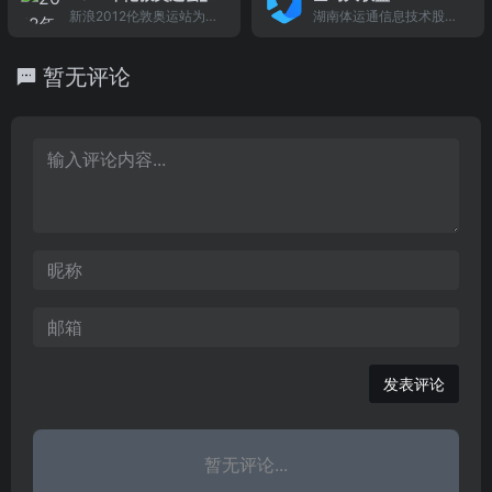
新浪网
新浪2012伦敦奥运站为您
湖南体运通信息技术股份
全程报道第30届夏季奥林
有限公司
匹克运动会,奥运会开闭幕
暂无评论
式,新闻快讯,图片,赛事赛
程,金牌榜单,视频直播,集
锦,与奥运人物微博互动.
发表评论
暂无评论...