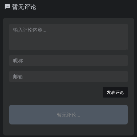
频搜索 - 视频服务平台,提
视频、音乐、博客等传统
暂无评论
供视频播放,视频发布,视频
搜索服务，同时推出海量
搜索,视频分享 - 土豆视频
词典、阅读、购物搜索等
创新型产品。
发表评论
暂无评论...