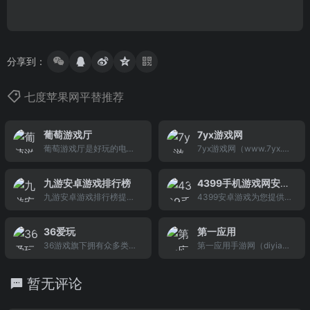
分享到：
七度苹果网平替推荐
葡萄游戏厅
7yx游戏网
葡萄游戏厅是好玩的电视
7yx游戏网（www.7yx.co
游戏中心。提供带数据包
m.cn）提供专业的游戏新
的大型电视游戏、智能电
闻资讯,完善的游戏攻略专
九游安卓游戏排行榜
4399手机游戏网安卓
视单机游戏、智能电视双
区,人气游戏论坛以及新游
九游安卓游戏排行榜提供
频道
4399安卓游戏为您提供海
人/多人游戏和智能电视网
戏测试账号等,是游戏玩家
好玩的安卓手机游戏下
量安卓游戏下载，热门安
络游戏、手柄游戏、模拟
首选网络游戏资讯门户网
载，热门android安卓手机
卓游戏排行榜、安卓游戏
器游戏、街机游戏合集，
站。
36爱玩
第一应用
单机游戏，安卓手机网游
推荐等内容。找好玩的安
免费体验更多好玩的电视
36游戏旗下拥有众多类型
第一应用手游网（diyiap
前十名排行，安卓游戏破
卓游戏就上4399手机游戏
游戏,尽在葡萄游戏厅。
游戏产品，包括了36网页
p.com）是中国大的手机
解版下载，新免费安卓游
网。
游戏，主要产品是新三国
游戏攻略门户网站，提供
戏，尽在九游安卓游戏专
暂无评论
策略SLG网页游戏，体育
超多好玩的手机单机和网
区！
游戏，休闲竞技游戏,角色
络游戏下载，包括新的苹