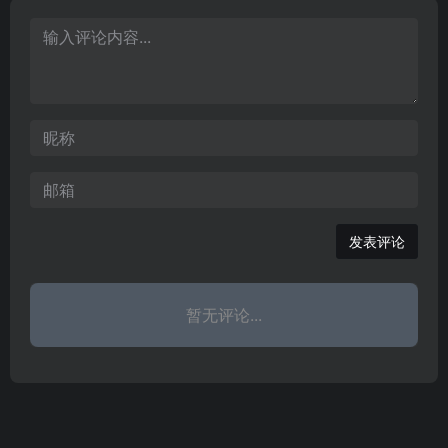
扮演游戏，传奇类游戏，
果和安卓手机游戏下载、
为用户提供新网页游戏开
手机网游下载以及热门的
服表，好网页游戏礼包。
手机游戏排行榜,全的手机
游戏攻略、评测以及专业
的手机游戏交流论坛等全
方位的手机游戏服务，是
中国手机游戏玩家的佳选
择。
发表评论
暂无评论...