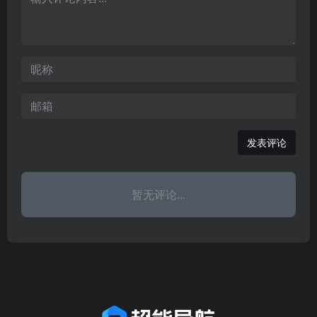
热点话题。集中反映了当
业发展的新窗口，是一本
型。
前国内外有良知、有责
瑞金的百科全书。网站着
任、有
力于宣传
发表评论
暂无评论...