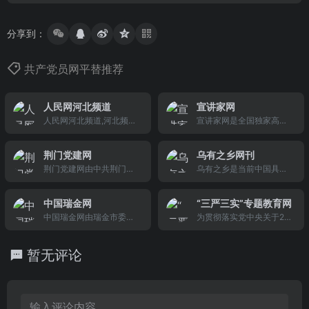
分享到：
共产党员网平替推荐
人民网河北频道
宣讲家网
人民网河北频道,河北频道,
宣讲家网是全国独家高端
河北新闻,河北,舆论热点,
报告视频智库、首家专业
网上民声,调查回复,人民日
理论网站，传播马克思主
荆门党建网
乌有之乡网刊
报看河北,燕赵论语,河北好
义中国化的创新理论，辅
荆门党建网由中共荆门市
乌有之乡是当前中国具影
人,河北声音,成长专栏,张
导受众学习科学理论，学
委组织部主办。
响力的时政、思想和学术
庆黎,张庆伟,赵勇,石家庄,
习贯彻党的理论和路线方
综合类网站之一。坚持爱
人事任免,党代会,河北两
针政策。以思想性、政治
中国瑞金网
“三严三实”专题教育网
国主义和社会主义，秉持
会,河北高层动态,邯郸,西
性、理论性、文献性为主
中国瑞金网由瑞金市委宣
为贯彻落实党中央关于20
学术为国家利益和人民利
柏坡,长城,秦皇岛,承德避
要内容，是全国党委中心
传部主管、瑞金报社主办
15年在县处级以上领导干
益服务的原则。坚信只有
暑山庄,坝上草原,河北热
组和党委讲师团网上学
的我市首户综合性门户网
部中开展“三严三实”专题
毛泽东思想才能指引中华
点,房价,汽油,中国共产党
习、交流的平台，是广大
暂无评论
站。提供及时的资讯，便
教育的要求,持续深入推进
民族解决当前问题、化解
新闻河北,革命老区平山,驻
网友提高思想理论素养、
捷的服务，是有效传达全
作风建设,中组部在共产党
内外危机，为全人类作出
村帮扶,三下
增强人文知识底蕴，掌握
市市情，方便民生的有效
员网开设“三严三实”专题
贡献！文章涵盖国内外重
时事政
途径。网站内容丰富，是
教育网,发布中央部署要求,
大事件、历史与现实重要
一个充分展示瑞金各项事
宣传进展成效,推广先进典