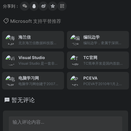
分享到：
Microsoft 支持平替推荐
海兰信
编玩边学
北京海兰信数据科技股份
编玩边学，隶属于深圳市
有限公司（以下简称：海
编玩边学教育科技有限公
兰信或公司）是一家立足
司，是国内少儿编程教育
Visual Studio
TC官网
于航海智能化领域和海洋
开创者，致力于为7-16岁
Visual Studio 是一套非常
TC简单开发是国内首款免
信息化领域的高科技企
青少年提供专业的在线编
完备的开发人员工具和服
费多线程的图形界面脚本
业，公司成立于2001年，
程教育。目前已发展成为
务，可帮助您为 Microsof
制作开发工具软件，支持
于2010年3月26日在深圳
集少儿编程教育技术研
电脑学习网
PCEVA
t 平台和其他平台创建应用
中英文双语言编写脚本程
证券交易所上市。
发、课程体系、教学服务
电脑学习网创建于2007
PCEVA于2010年1月上
程序。
序，可以说TC开游戏脚本
等于一体的“互联网 教育”
年，电脑学习爱好者一起
线，为垂直型电脑网络媒
界先河 ，是免费脚本开发
平台。
交流电脑知识和技巧的平
体。网站名称中的EVA取
制作工具的首选。
暂无评论
台，目前提供学电脑，学
自evaluation（评价），
软件，学编程等相关知
表明内容是专注于计算机
识。
产品评价