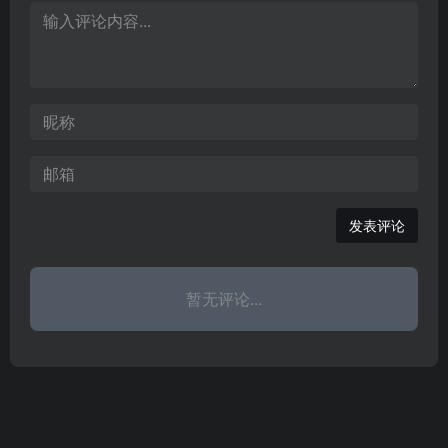
查看和发布二手货车交易
卡、载重货车、卡车配
信息就上86货车网。
套、卡车配件信息交流，
重卡中卡轻卡皮卡车图
片、报价以及卡车经销商
等新闻资讯及行业信息。
发表评论
暂无评论...