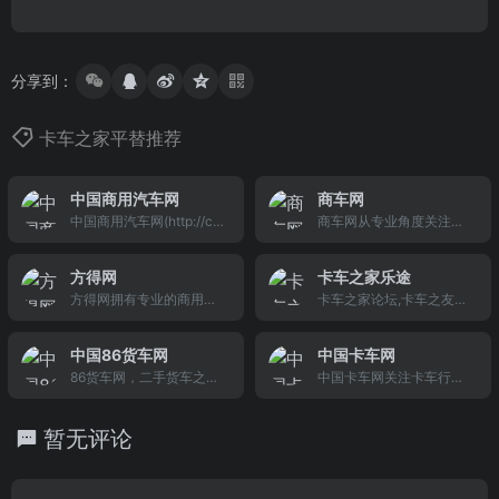
分享到：
卡车之家平替推荐
中国商用汽车网
商车网
中国商用汽车网(http://cv.
商车网从专业角度关注商
ce.cn/)拥有cv资讯站、cv
用车市场，为用户提供全
视频站、cv图片站、cv文
方位的服务是网站的宗
方得网
卡车之家乐途
化站、cv用车·驿站、cv休
旨， 内容涉及到了资讯、
方得网拥有专业的商用车,
卡车之家论坛,卡车之友论
闲站、cv数据中心等内容
数据、互动、营销、经销
卡车,客车资讯,关注商用
坛,卡车人论坛,卡车司机论
板块，下设行业、企业、
商、二手车等方面，为整
车,卡车,客车信息、关注方
坛,是中国专业的卡车论坛.
政策、科技、评论、视
车厂商、相关产业链和渠
中国86货车网
中国卡车网
得网,第一时间抓住商用车
为卡车人、卡车司机提供
频、导购、评测、名家专
道 以及广泛的终消费者提
86货车网，二手货车之家
中国卡车网关注卡车行业
行业动态,关注方得网,你值
的交流平台,是国内专业的
栏等栏目，将涉及商用汽
供了便利的服务体验。
为您提供二手货车交易市
新闻，创立于1999年。提
得拥有.
货车论坛,是卡车人,货车司
车行业及其衍生产业所有
场新报价,出售诚信商家和
供卡车新闻、重卡新闻、
机的网上家园
资讯、数据等一网打尽，
暂无评论
个人二手大小货车、自卸
轻卡新闻、中卡新闻、皮
为您提供一站式服务。
车、厢式货车、牵引车等
卡新闻、卡车报价、行业
价格信息/图片供您参考，
研究、二手卡车、二手重