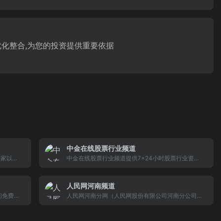
化整合,为您的投资提供重要依据
中金在线股票行业频道
是一家以股
中金在线股票行业频道提供7x24小时股票行业资
闻和金融
讯，覆盖行业新闻,板块聚焦 行业研究,行业指数,行
行情、个
业精粹,行业资金数据等多种面向个人和企业的服务
人民网河南频道
个股、财
、债券、
们免费提
人民网河南分网（人民网股份有限公司河南分公司）
准盘口、
是人民网在河南开设的分支机构，是人民网的重要组
成部分。