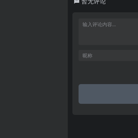
暂无评论
提供具公信力的产业资讯、企
展会专题、信息搜索、专家访
电子行业新媒体的“宽度”(海量
度。