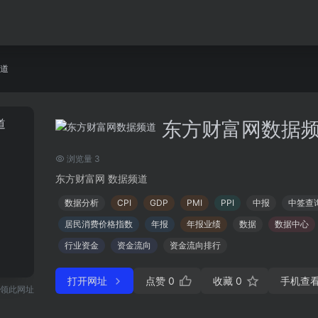
道
东方财富网数据
浏览量 3
东方财富网 数据频道
数据分析
CPI
GDP
PMI
PPI
中报
中签查
居民消费价格指数
年报
年报业绩
数据
数据中心
行业资金
资金流向
资金流向排行
打开网址
点赞
0
收藏
0
手机查
领此网址