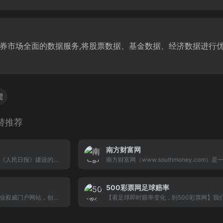
券市场全面的数据服务,将股票数据、基金数据、经济数据进行优
替推荐
南方财富网
《人民日报》建设的以
南方财富网（www.southmoney.com）
平台，也是互联网上最
票为主题的财富网站,提供全方位综合财经新
一。作为国家重点新闻
市场资讯的平台。内容包括股票知识、股票
500彩票网足球赔率
威性、及时性、多样性
股分析、个股点评、个股推荐、个股档案、
立起了“权威媒体、大众
业权威门户网站，创建
经、股票、基金、外汇、行情、期货、权证
【看足球即时赔率变化，到500彩票网】我
、智能终端、家用电器、
港股、数据、投资理财
供赔率公司给出的即时赔率、即时盘口、标
动互联、产品评测等频道，
百家欧赔比较分析、盘口走势查询等数据。