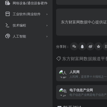
网络设备/通信设备硬件
工业软件/商业软件
东方财富网数据中心提供证
技术编程
人工智能
分享到：
东方财富网数据频道平
人民网
人民网，是世界十大报纸之一
新闻为主的大型网上信息发布
大的中文和多语种新闻网站之
电子信息产业网
网站，人民网以新闻报道的权
和评论性为特色，在网民中树
电子信息产业网是电子信息产
网站”的形象。
于1999年。目前设有半导体
led、新能源、云计算、移