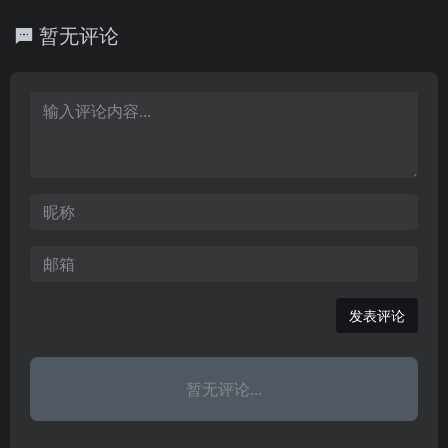
展美女图片，美女车模图
车报价、北京汽车经销
片等。精彩图片，尽在网
暂无评论
商、北京汽车市场行情、
上车市。
北京汽车价格、北京车市
降价以及优惠信息，包括
北京新车信息，是您选车
购车网络首选
发表评论
暂无评论...