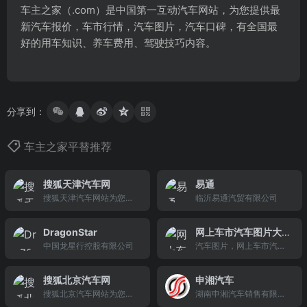
车主之家（.com）是中国第一互动汽车网站，为您提供最
新汽车报价，车市行情，汽车图片，汽车口碑，有全国最
好的用车知识、养车费用、驾驶技巧内容。
分享到：
车主之家平替推荐
搜狐天津汽车网
易通
搜狐天津汽车网站为您提
临沂易通汽贸有限公司
供天津车市行情、天津汽
车报价、天津汽车经销
DragonStar
网上车市汽车图片大
商、天津汽车市场行情、
中国龙星行控股有限公司
全频道
汽车图片，网上车市汽车
天津汽车价格、天津车市
图片大全频道为网友提供
降价以及优惠信息，包括
各种汽车图片及美女图片
天津新车信息，是您选车
搜狐北京汽车网
申湘汽车
下载，各种车型汽车图片
购车网络首选
搜狐北京汽车网站为您提
湖南申湘汽车销售有限责
桌面，汽车图片壁纸，车
供北京车市行情、北京汽
任公司