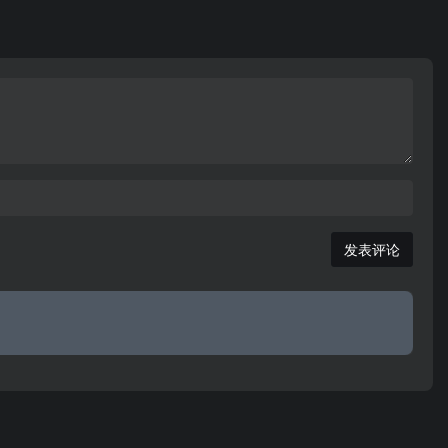
网iphone4、iphone4s手机报价，安卓手机评测、苹
果iphone手机评测，以及苹果5什么时候上市的新
闻。包罗万象的手机精品网站，等您加入收藏！
发表评论