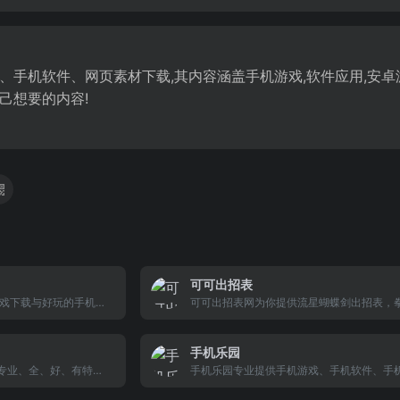
手机软件、网页素材下载,其内容涵盖手机游戏,软件应用,安卓游戏
己想要的内容!
可可出招表
戏下载与好玩的手机网
可可出招表网为你提供流星蝴蝶剑出招表，拳
籍与手机游戏资讯、选
招表，及拳皇13、拳皇1.7、拳皇2002出招
享手机游戏礼包与更多
各游戏中各位人物连招秘籍，以及其它各种
手机乐园
盘出招表大全。
个专业、全、好、有特
手机乐园专业提供手机游戏、手机软件、手
m(刷机包)精品下载(站)基
图片铃声、手机资料、评测报价、论坛等手