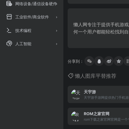
网络设备/通信设备硬件
工业软件/商业软件
懒人网专注于提供手机游戏、
技术编程
何一个用户都能轻松找到自
人工智能
分享到：
懒人图库平替推荐
天宇游
天宇游手游网提供热门手机游
游大全、以及新的手游攻略秘
择天宇游手游网玩手游，还可
ROM之家官网
精彩手游活动！
rom下载之家官网官网是一
色、纯净的安卓(android)ro