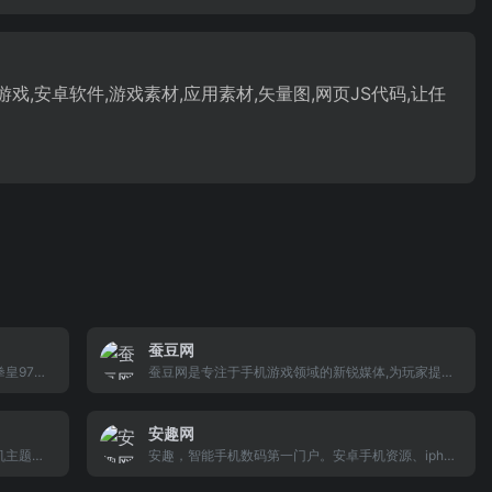
,安卓软件,游戏素材,应用素材,矢量图,网页JS代码,让任
蚕豆网
皇97出
蚕豆网是专注于手机游戏领域的新锐媒体,为玩家提供
表，包括
快新全的手机游戏攻略,资讯,评测和热门游戏专区,海
游戏的键
量苹果/安卓/iphone/ipad游戏免费下载,礼包激活码发
安趣网
放,玩家社区等,已成为众多玩家喜爱的手机游戏平台.
机主题、
安趣，智能手机数码第一门户。安卓手机资源、ipho
机娱乐及
ne手机精彩的手机游戏下载、手机软件下载，苹果官