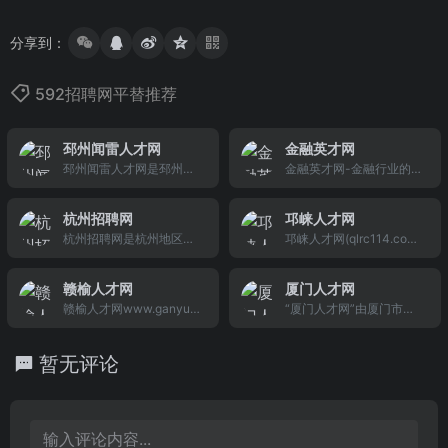
分享到：
592招聘网平替推荐
邳州闻雷人才网
金融英才网
邳州闻雷人才网是邳州地
金融英才网-金融行业的权
区权威人才招聘求职网站,
威招聘网站,为国内金融企
提供邳州招聘信息,邳州人
业快速,精准地提供金融人
杭州招聘网
邛崃人才网
才,网络在线招聘等服务。
才招聘,银行招聘,金融招
杭州招聘网是杭州地区的
邛崃人才网(qlrc114.com)
求职招聘、做网站，认准
聘,证券公司招聘等服务,十
杭州人才网，专注杭州求
邛崃市首家权威的邛崃招
闻雷科技。
年的贴心服务,数十万用户
职、招聘。杭州热实用的
聘网,邛崃人事网,起步早的
的见证与信赖。
赣榆人才网
厦门人才网
求职招聘社区，找工作就
邛崃人才市场,邛崃人才招
赣榆人才网www.ganyur
“厦门人才网”由厦门市人
上19楼。
聘网,邛崃新招聘,邛崃人才
c.com为个人提供新全面
才服务中心（厦门市人事
信息,邛崃招聘求职首选网
的人才招聘信息，提供职
人才公共服务中心）全资
站!邛崃招人才,找工作,就
暂无评论
位搜索、简历和求职管
主办，研发于上世纪末，
来邛崃招聘网!
理、职业规划等功能。为
开通于2000年初。秉承
企业提供专业的人才网上
“诚信为上，服务为本”之
招聘、猎头、代理招聘等
理念，以服务企业、服务
一站式服务。
人才、服务发展为使命，