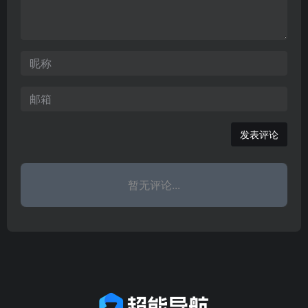
坚持专业化、区域化、品
牌化的发展战略，整合人
才中心、人才市场、人才
网优势资源，历经十余年
的专心运营和精心磨砺，“
发表评论
暂无评论...