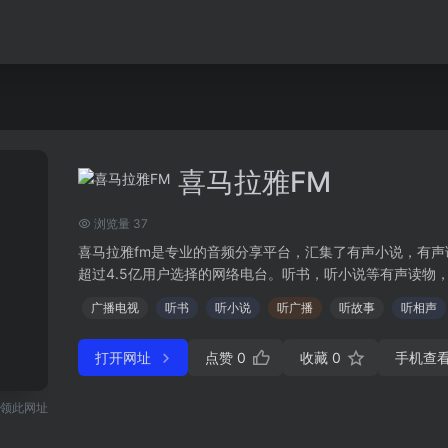
喜马拉雅FM
浏览量 37
喜马拉雅fm是专业的音频分享平台，汇集了有声小说，有
超过4.5亿用户选择的网络电台。听书，听小说等有声读物，就
广播电视
听书
听小说
听广播
听故事
听相声
打开网址
点赞
0
收藏
0
手机查
领此网址