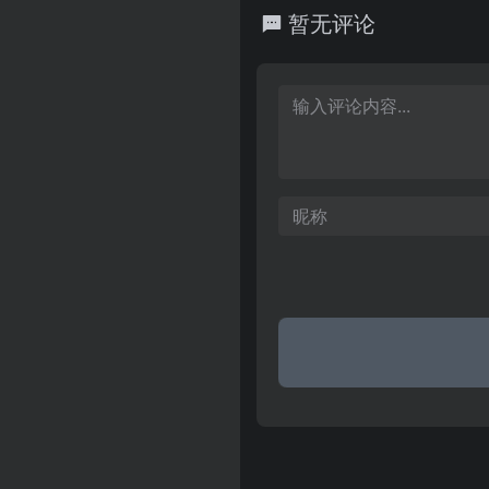
学、海量精品栏目共筑有声阅
暂无评论
畅听世界