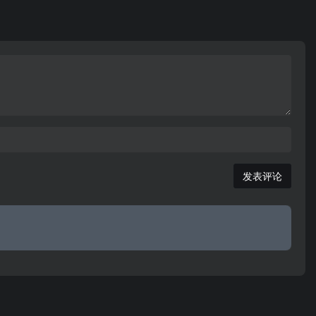
道，24
南卫视频道直播,栏目资讯,娱乐资讯,明星访谈等服务,
同时金鹰网为网友提供了互动丰富的网络活动选秀平
台(快乐男声、超级女声、快乐城堡、丑女无敌),致力
于打造成为国内第一娱乐门户.
发表评论