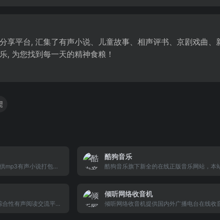
分享平台, 汇集了有声小说、儿童故事、相声评书、京剧戏曲、
乐, 为您找到每一天的精神食粮！
酷狗音乐
供mp3有声小说打包下
酷狗音乐旗下新全的在线正版音乐网站，本
讲坛全集、评书下载、
费提供海量的在线音乐试听下载，以及全球
的有声小说网站,是专业
和mv播放服务、最新音乐播放器下载。酷狗
倾听网络收音机
台.每天海量更新
音乐在一起。
的综合性有声阅读交流平
倾听网络收音机提供国内外广播电台在线收
云集，原创小说、经典文
闻、音乐、经济、娱乐、相声、教育、都市