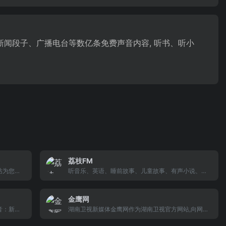
新闻段子、广播电台等数亿条免费声音内容, 听书、听小
荔枝FM
站为您免
听音乐、英语、睡前故事、儿童故事、有声小说、相
海量电台
声段子、历史人文等网络电台，尽在荔枝FM!开设自
音乐 和
己的私人播客并重新发明电台,人人都能做主播!
金鹰网
音：新
湖南卫视新媒体金鹰网作为湖南卫视官方网站,向网民
、体育、
提供独家的湖南卫视视频点播(电视剧、栏目视频),湖