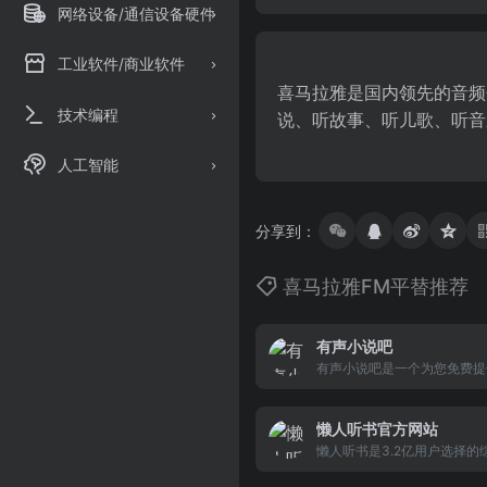
网络设备/通信设备硬件
工业软件/商业软件
喜马拉雅是国内领先的音频
技术编程
说、听故事、听儿歌、听音
人工智能
分享到：
喜马拉雅FM平替推荐
有声小说吧
有声小说吧是一个为您免费提
载、有声小说在线收听、百家
儿歌大全、郭德纲相声等资源
懒人听书官方网站
的免费打包下载和在线收听平
懒人听书是3.2亿用户选择
台。顶级ip入驻，知名主播