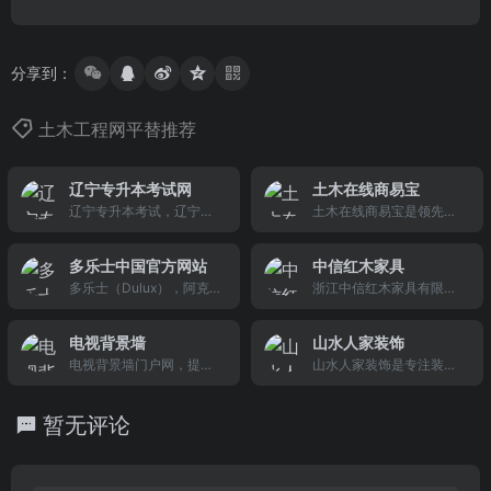
分享到：
土木工程网平替推荐
辽宁专升本考试网
土木在线商易宝
辽宁专升本考试，辽宁专
土木在线商易宝是领先的
升本辅导班,辽宁专升本补
建筑材料采购和询价平
课补习班，2015辽宁专升
台，是家居建材市场、建
多乐士中国官方网站
中信红木家具
本改革，2015辽宁省专升
筑设备专业门户网(biz.co
多乐士（Dulux），阿克
浙江中信红木家具有限公
本考试，2014辽宁专升本
188.com)，提供建筑材料
苏诺贝尔旗下的高端油漆/
司成立于1997年,是中国红
院校，录取成绩查询，20
设备，装修建材，家居建
涂料品牌。多乐士中国官
木家具十大品牌企业,是东
13辽宁专升本复习资料,辽
材，五金建材在线交流。
电视背景墙
山水人家装饰
方网站，提供专业的家装
阳红木家具市场中知名的
宁专升本考试科目，辽宁
电视背景墙门户网，提供
山水人家装饰是专注装修
设计意见，色彩指导，产
红木家具厂,是东阳红木家
专升本试题，辽宁专升本
各类电视背景墙相关的居
的武汉装修公司,新房收房
品信息查找，多乐士专卖
具龙头企业、红木家具知
招生录取，辽宁专升本分
家装修装饰以及搭配图文
免费验房量房装修,旧房二
店查找等多项服务。
名品牌企业。
数线，辽宁专升本信息，
暂无评论
资讯，还有各种丰富时尚
手房整体翻新改造,是武汉
辽宁专升本招生学校，辽
的电视背景墙装修效果图
口碑好排名靠前的本地装
宁专升本报名,辽宁大学专
大全2015图片；同时还有
修公司.
升
电视背景墙网友互动相关