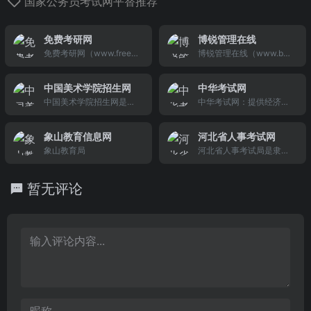
国家公务员考试网平替推荐
免费考研网
博锐管理在线
免费考研网（www.freek
博锐管理在线（www.bor
aoyan.com）提供考研咨
aid.com）提供管理资料
询,考研大纲,考研院校,考
下载,管理文章文库,管理培
中国美术学院招生网
中华考试网
研试卷,考研笔记以及考研
训公开课,企业培训内训课
中国美术学院招生网是中
中华考试网：提供经济
辅导班还有考研分数线的
服务,培训咨询机构同盟,咨
国美术学院官方网站下的
师、会计职称、高级会计
相关免费信息。
询公司专栏等恩荣。
招生专网，主要针对想报
师、一级建造师、二级建
象山教育信息网
河北省人事考试网
考中国美术学院的考生，
造师、执业医师、报关员
象山教育局
河北省人事考试局是隶属
发布各类本科招生信息。
考试等考试的报名时间、
于河北省人力资源和社会
考试时间、考试大纲、成
保障厅的财政性资金基本
绩查询、在线模拟考试等
暂无评论
保障事业单位。负责河北
相关资讯以及历年真题、
省机关公务员录用和事业
模拟试题、名师视频辅导
单位聘用的笔试、面试等
课程等备考资料。
项考试工作；承担全省专
业技术人员执业资格、专
业技术职务任职资格和职
称外语、职称计算机等项
职称考试工作；实施全省
机关事业单位工人技术等
级培训考核工作