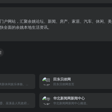
门户网站，汇聚余姚论坛、新闻、房产、家居、汽车、休闲、美
快全面的余姚本地生活资讯。
田东贝侬网
线 提供新休闲娱乐体验、诚
田东贝侬网首页
项目及实用资讯,,诚信
牌!,,诚信在线企业邮
华北新闻网新闻中心
委、巫溪县人民政府主
华北新闻网新闻中心频道。
民生、企业频道为一