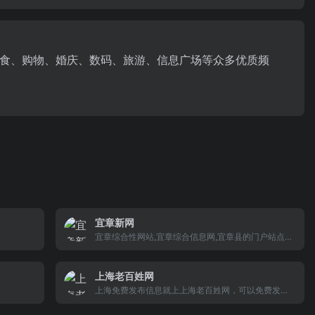
食、购物、婚庆、数码、旅游、信息广场等众多优质频
宜章新网
宜章综合性网站,宜章综合信息网,宜章县的门户站点.
内容涵盖新闻,论坛,社区,电子报,商讯,教育,招聘,求职,
找工作,供求,二手,信息,交友,征婚, 房屋,房产,楼市,360
上海老百姓网
宜章全景,图片,莽山,旅游,天气,地图,网址,黄页,家居建
材,商铺,商城,打折,团购,娱乐,股票,生活,网站建设,宜章
上海免费发布信息就上上海老百姓网，可以免费发布/
汽车,宜章电影院,宜章信息港等!
查看上海求职、上海招聘、上海兼职、上海交友、上