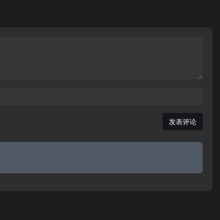
海搬家、上海生活服务、车辆、招商加盟、物品交
易、宠物、企业等海量分类信息，同时上海企业还可
以免费建网站，是上海百姓网上免费发布信息好的网
站。
发表评论