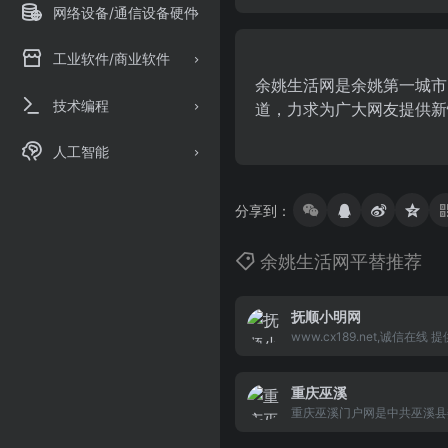
网络设备/通信设备硬件
工业软件/商业软件
余姚生活网是余姚第一城市
技术编程
道，力求为广大网友提供新
人工智能
分享到：
余姚生活网平替推荐
抚顺小明网
www.cx189.net,诚信在
信在线客户端下载、深度创新
在线企业邮局是你信任的心中品
重庆巫溪
局欢迎您的加入!
重庆巫溪门户网是中共巫溪县
办，是集政务、新闻、旅游、